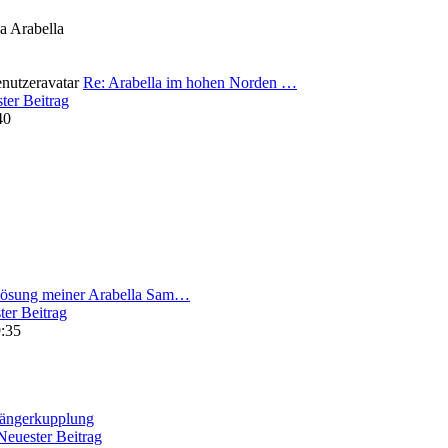
a Arabella
Re: Arabella im hohen Norden …
ter Beitrag
40
lösung meiner Arabella Sam…
ter Beitrag
9:35
ängerkupplung
Neuester Beitrag