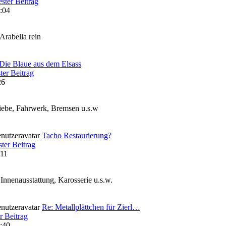
ster Beitrag
:04
 Arabella rein
Die Blaue aus dem Elsass
ter Beitrag
26
iebe, Fahrwerk, Bremsen u.s.w
Tacho Restaurierung?
ter Beitrag
:11
nnenausstattung, Karosserie u.s.w.
Re: Metallplättchen für Zierl…
r Beitrag
:40