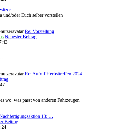
sitzer
la und/oder Euch selber vorstellen
Re: Vorstellung
as
Neuester Beitrag
7:43
..
Re: Aufruf Herbsttreffen 2024
itrag
:47
 es wo, was passt von anderen Fahrzeugen
Nachfertigungsaktion 13: …
er Beitrag
6:24