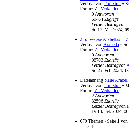
Verfasst von
Thruxton
» So
Forum:
Zu Verkaufen
0
Antworten
60464
Zugriffe
Letzter Beitrag
von
T
So 17. Mär 2024, 0
2 rot-weisse Arabellas in Z
Verfasst von
Arabella
» So 
Forum:
Zu Verkaufen
0
Antworten
38703
Zugriffe
Letzter Beitrag
von
A
So 25. Feb 2024, 18
Dateianhang
blaue Arabell
Verfasst von
Thruxton
» Mo
Forum:
Zu Verkaufen
2
Antworten
32596
Zugriffe
Letzter Beitrag
von
a
Di 13. Feb 2024, 00
670 Themen • Seite
1
von
1