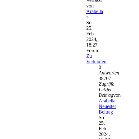
Verfasst
von
Arabella
»
So
25.
Feb
2024,
18:27
Forum:
Zu
Verkaufen
0
Antworten
38707
Zugriffe
Letzter
Beitrag
von
Arabella
Neuester
Beitrag
So
25.
Feb
2024,