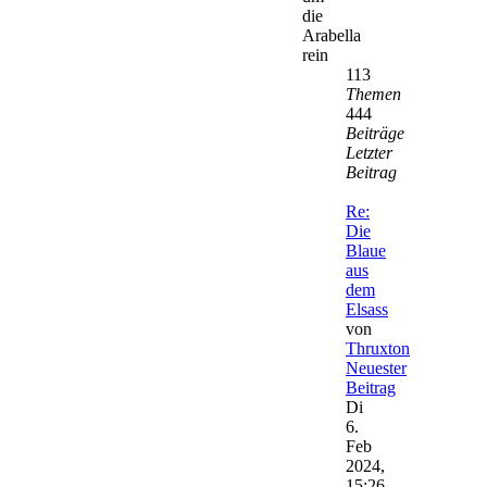
die
Arabella
rein
113
Themen
444
Beiträge
Letzter
Beitrag
Re:
Die
Blaue
aus
dem
Elsass
von
Thruxton
Neuester
Beitrag
Di
6.
Feb
2024,
15:26