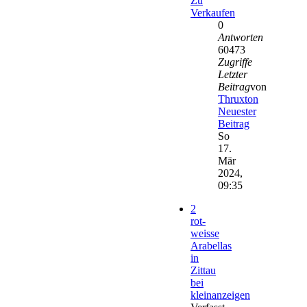
Zu
Verkaufen
0
Antworten
60473
Zugriffe
Letzter
Beitrag
von
Thruxton
Neuester
Beitrag
So
17.
Mär
2024,
09:35
2
rot-
weisse
Arabellas
in
Zittau
bei
kleinanzeigen