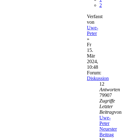
2
Verfasst
von
Uwe-
Peter
»
Fr
15.
Mär
2024,
10:48
Forum:
Diskussion
12
Antworten
79907
Zugriffe
Letzter
Beitrag
von
Uwe-
Peter
Neuester
Beitrag