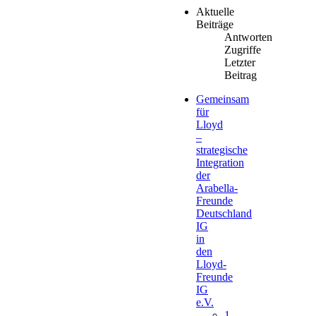
Aktuelle
Beiträge
Antworten
Zugriffe
Letzter
Beitrag
Gemeinsam
für
Lloyd
–
strategische
Integration
der
Arabella-
Freunde
Deutschland
IG
in
den
Lloyd-
Freunde
IG
e.V.
1