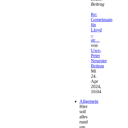
Beitrag
Re:
Gemeinsam
für
Lloyd
–
str…
von
Uwe-
Peter
Neuester
Beitrag
Mi
24.
Apr
2024,
10:04
Allgemein
Hier
soll
alles
rund
um