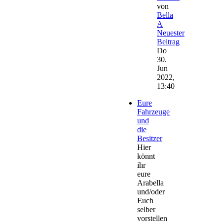
von
Bella
A
Neuester
Beitrag
Do
30.
Jun
2022,
13:40
Eure
Fahrzeuge
und
die
Besitzer
Hier
könnt
ihr
eure
Arabella
und/oder
Euch
selber
vorstellen