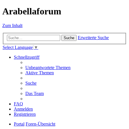
Arabellaforum
Zum Inhalt
Erweiterte Suche
Suche
Select Language
▼
Schnellzugriff
Unbeantwortete Themen
Aktive Themen
Suche
Das Team
FAQ
Anmelden
Registrieren
Portal
Foren-Übersicht