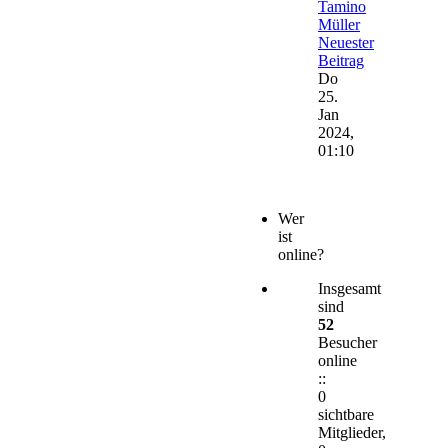
Tamino
Müller
Neuester
Beitrag
Do
25.
Jan
2024,
01:10
Wer
ist
online?
Insgesamt
sind
52
Besucher
online
::
0
sichtbare
Mitglieder,