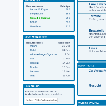
TOP POSTER
Eure Fahrz
Benutzername
Beiträge
Hier könnt ihr
Letzter Fuffziger
885
selber vorstell
borgideluxe
384
Termine
Gerald & Thomas
369
Treffen, Verans
B2000
336
Uwe-Peter
317
Ersatzteile
Nachfertigunge
von anderen 
NEUE MITGLIEDER
Benutzername
Registriert
manni
29 Dez
Links
Ralph
23 Sep
Links zu Seit
w.henneberger@gmx.de
12 Jul
eisi
19 Mär
Hartmut
14 Jan
MARKTPLATZ
Boerke
17 Dez
Zu Verkauf
borowiwo
12 Nov
Gint
15 Okt
Gesucht
LINK ZU UNS
Benutze bitte diesen Link um
Arabellaforum
bei dir zu verlinken:
WER IST ONLINE?