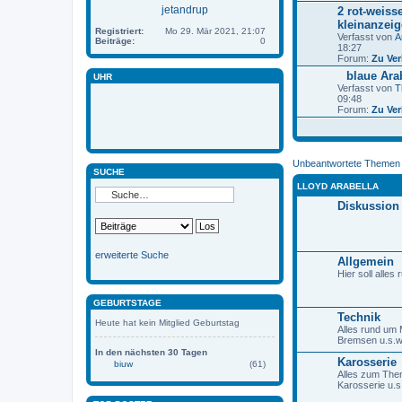
jetandrup
2 rot-weisse
kleinanzei
Registriert:
Mo 29. Mär 2021, 21:07
Verfasst von
A
Beiträge:
0
18:27
Forum:
Zu Ve
blaue Ara
UHR
D
Verfasst von
T
a
09:48
t
Forum:
Zu Ve
e
i
a
n
h
Unbeantwortete Themen
a
SUCHE
n
LLOYD ARABELLA
g
Diskussion
erweiterte Suche
Allgemein
Hier soll alles
GEBURTSTAGE
Technik
Heute hat kein Mitglied Geburtstag
Alles rund um 
Bremsen u.s.
In den nächsten 30 Tagen
Karosserie
biuw
(61)
Alles zum The
Karosserie u.s