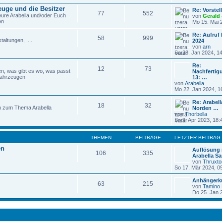
e
euge und die Besitzer
u
Re: Vorstel
77
552
e
 eure Arabella und/oder Euch
von
Gerald
s
en
Mo 15. Mai 
t
e
Re: Aufruf 
58
999
r
taltungen, ....
2024
B
von
arn
e
N
So 28. Jan 2024, 1
i
e
t
u
Re:
r
12
73
e
n, was gibt es wo, was passt
Nachfertig
a
s
Fahrzeugen
13: …
g
t
von
Arabella
e
N
Mo 22. Jan 2024, 1
r
e
B
u
Re: Arabel
18
32
e
e
en zum Thema Arabella
Norden …
i
s
von
Thorbella
t
t
N
So 9. Apr 2023, 18:
r
e
e
a
r
u
g
B
e
THEMEN
BEITRÄGE
LETZTER BEITRAG
e
s
en
i
t
Auflösung 
106
335
t
e
Arabella 
r
r
von
Thruxto
a
B
So 17. Mär 2024, 0
g
e
i
Anhängerk
63
215
t
von
Tamino 
r
Do 25. Jan 
a
g