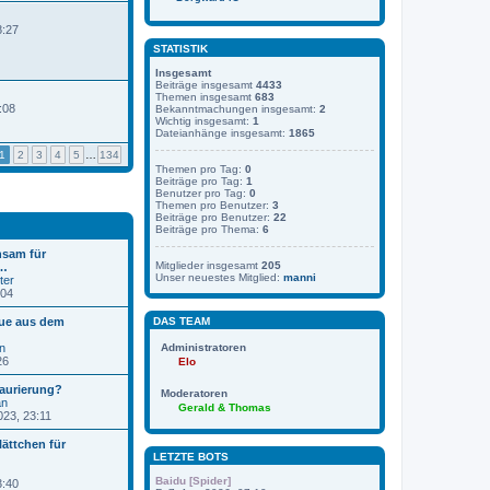
8:27
STATISTIK
Insgesamt
Beiträge insgesamt
4433
Themen insgesamt
683
:08
Bekanntmachungen insgesamt:
2
Wichtig insgesamt:
1
Dateianhänge insgesamt:
1865
1
2
3
4
5
…
134
Themen pro Tag:
0
Beiträge pro Tag:
1
Benutzer pro Tag:
0
Themen pro Benutzer:
3
Beiträge pro Benutzer:
22
Beiträge pro Thema:
6
sam für
Mitglieder insgesamt
205
r…
Unser neuestes Mitglied:
manni
ter
N
:04
e
u
aue aus dem
DAS TEAM
e
s
n
Administratoren
t
N
26
Elo
e
e
r
u
aurierung?
Moderatoren
B
e
an
Gerald & Thomas
e
s
N
023, 23:11
i
t
e
t
e
u
lättchen für
r
r
e
LETZTE BOTS
a
B
s
g
e
t
Baidu [Spider]
3:40