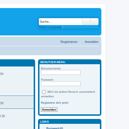
Select Language
▼
Registrieren
Anmelden
BENUTZER-MENÜ
Benutzername:
:04
Passwort:
Mich bei jedem Besuch automatisch
anmelden
Registriere dich jetzt!
:30
9:35
LINKS
Borgward-IG