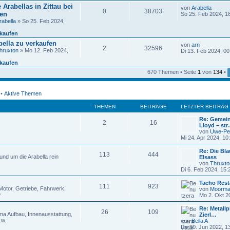
s
B
 Arabellas in Zittau bei
t
von
Arabella
e
0
38703
N
e
gen
So 25. Feb 2024, 1
i
e
r
t
rabella
» So 25. Feb 2024,
u
B
r
e
e
a
rkaufen
s
i
g
bella zu verkaufen
t
t
von
arn
2
32596
N
e
r
hruxton
» Mo 12. Feb 2024,
Di 13. Feb 2024, 00
e
r
a
u
B
g
rkaufen
e
e
670 Themen • Seite
1
von
134
•
s
i
t
t
e
r
r
a
•
Aktive Themen
B
g
e
THEMEN
BEITRÄGE
LETZTER BEITRAG
i
t
Re: Gemein
2
16
r
Lloyd – st
a
von
Uwe-Pe
g
Mi 24. Apr 2024, 10
Re: Die Bl
113
444
 rund um die Arabella rein
Elsass
von
Thruxto
Di 6. Feb 2024, 15:
Tacho Rest
111
923
Motor, Getriebe, Fahrwerk,
von
Moorm
w
Mo 2. Okt 2
Re: Metallp
26
109
ma Aufbau, Innenausstattung,
Zierl…
.w.
von
Bella A
N
Do 30. Jun 2022, 1