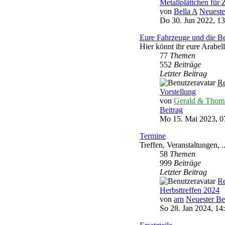
Metallplättchen für 
von
Bella A
Neueste
Do 30. Jun 2022, 13
Eure Fahrzeuge und die Be
Hier könnt ihr eure Arabel
77
Themen
552
Beiträge
Letzter Beitrag
Re
Vorstellung
von
Gerald & Thom
Beitrag
Mo 15. Mai 2023, 0
Termine
Treffen, Veranstaltungen, ..
58
Themen
999
Beiträge
Letzter Beitrag
Re
Herbsttreffen 2024
von
arn
Neuester Be
So 28. Jan 2024, 14