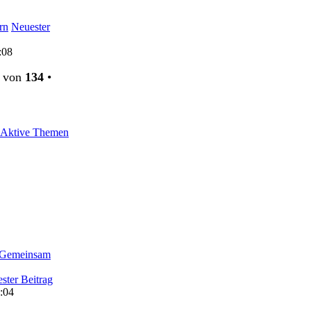
rn
Neuester
:08
von
134
•
Aktive Themen
 Gemeinsam
ster Beitrag
:04