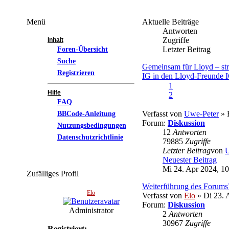
Menü
Aktuelle Beiträge
Antworten
Zugriffe
Inhalt
Foren-Übersicht
Letzter Beitrag
Suche
Gemeinsam für Lloyd – str
Registrieren
IG in den Lloyd-Freunde I
1
Hilfe
2
FAQ
BBCode-Anleitung
Verfasst von
Uwe-Peter
» 
Forum:
Diskussion
Nutzungsbedingungen
12
Antworten
Datenschutzrichtlinie
79885
Zugriffe
Letzter Beitrag
von
U
Neuester Beitrag
Mi 24. Apr 2024, 10
Zufälliges Profil
Weiterführung des Forums
Elo
Verfasst von
Elo
» Di 23. 
Forum:
Diskussion
Administrator
2
Antworten
30967
Zugriffe
Registriert: