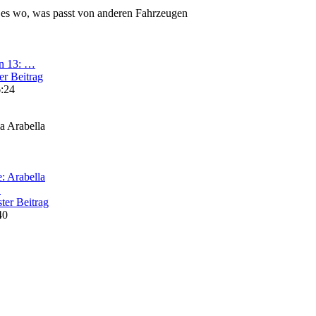
 es wo, was passt von anderen Fahrzeugen
on 13: …
er Beitrag
6:24
a Arabella
: Arabella
…
ter Beitrag
40