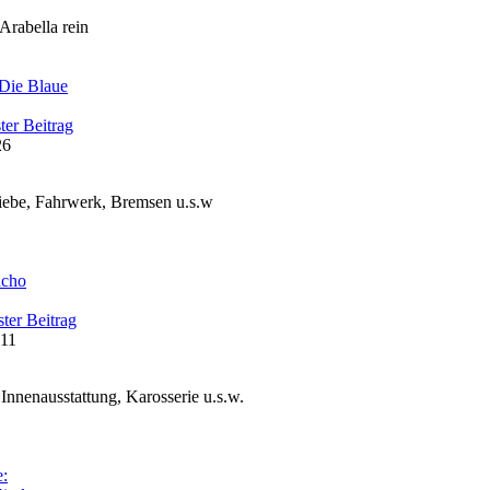
 Arabella rein
Die Blaue
ter Beitrag
26
iebe, Fahrwerk, Bremsen u.s.w
acho
ter Beitrag
:11
nnenausstattung, Karosserie u.s.w.
: