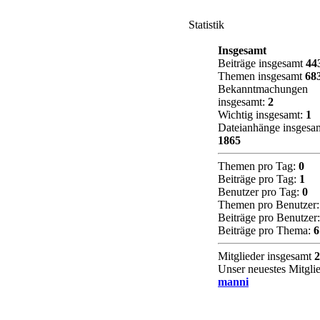
Statistik
Insgesamt
Beiträge insgesamt
44
Themen insgesamt
68
Bekanntmachungen
insgesamt:
2
Wichtig insgesamt:
1
Dateianhänge insgesa
1865
Themen pro Tag:
0
Beiträge pro Tag:
1
Benutzer pro Tag:
0
Themen pro Benutzer
Beiträge pro Benutzer
Beiträge pro Thema:
6
Mitglieder insgesamt
2
Unser neuestes Mitglie
manni