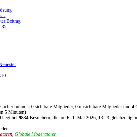
lösung
am…
ter Beitrag
9:35
Neuester
:10
ucher online :: 0 sichtbare Mitglieder, 0 unsichtbare Mitglieder und 4 
en 5 Minuten)
 liegt bei
9834
Besuchern, die am Fr 1. Mai 2026, 13:29 gleichzeitig o
eder
atoren
,
Globale Moderatoren