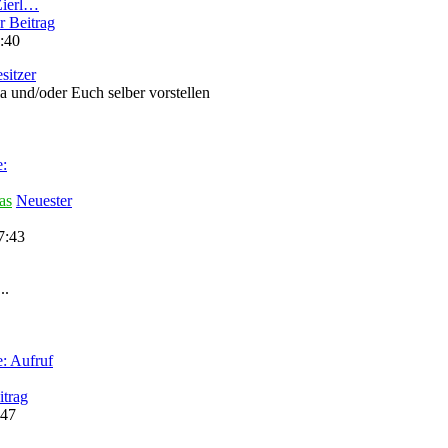
Zierl…
r Beitrag
:40
sitzer
la und/oder Euch selber vorstellen
:
as
Neuester
7:43
..
: Aufruf
itrag
:47