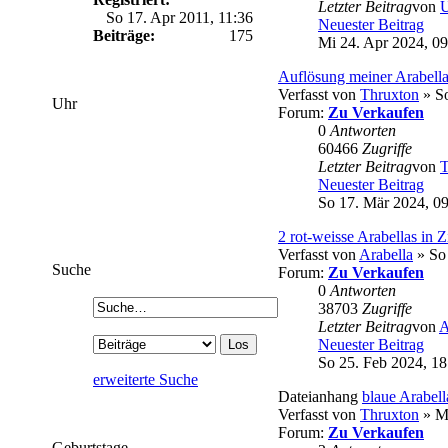
Letzter Beitrag
von
U
So 17. Apr 2011, 11:36
Neuester Beitrag
Beiträge:
175
Mi 24. Apr 2024, 09
Auflösung meiner Arabel
Verfasst von
Thruxton
» So
Uhr
Forum:
Zu Verkaufen
0
Antworten
60466
Zugriffe
Letzter Beitrag
von
T
Neuester Beitrag
So 17. Mär 2024, 0
2 rot-weisse Arabellas in Z
Verfasst von
Arabella
» So 
Suche
Forum:
Zu Verkaufen
0
Antworten
38703
Zugriffe
Letzter Beitrag
von
A
Neuester Beitrag
So 25. Feb 2024, 18
erweiterte Suche
Dateianhang
blaue Arabell
Verfasst von
Thruxton
» Mo
Forum:
Zu Verkaufen
Geburtstage