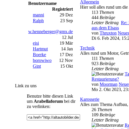
Allgemein
Benutzername
Hier soll alles rund um die
Registriert
113
Themen
manni
29 Dez
444
Beiträge
Ralph
23 Sep
Letzter Beitrag
Re: 
aus dem Elsass
w.henneberger@gmx.de
von
Thruxton
Neues
12 Jul
Di 6. Feb 2024, 15:
eisi
19 Mär
Technik
Hartmut
14 Jan
Alles rund um Motor, Getr
Boerke
17 Dez
111
Themen
borowiwo
12 Nov
923
Beiträge
Gint
15 Okt
Letzter Beitrag
T
Restaurierung?
von
Moorman
Neues
Link zu uns
Mo 2. Okt 2023, 23
Benutze bitte diesen Link
Karosserie
um
Arabellaforum
bei dir
Alles zum Thema Aufbau, I
zu verlinken:
26
Themen
109
Beiträge
Letzter Beitrag
Re