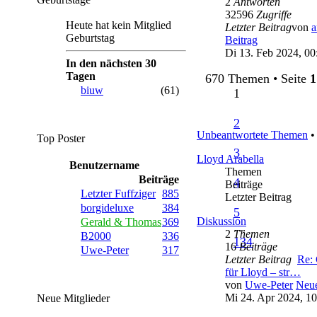
2
Antworten
32596
Zugriffe
Heute hat kein Mitglied
Letzter Beitrag
von
a
Geburtstag
Beitrag
Di 13. Feb 2024, 00
In den nächsten 30
Tagen
670 Themen • Seite
1
biuw
(61)
1
2
Unbeantwortete Themen
•
Top Poster
3
Lloyd Arabella
Benutzername
Themen
Beiträge
4
Beiträge
Letzter Fuffziger
885
Letzter Beitrag
borgideluxe
384
5
Diskussion
Gerald & Thomas
369
…
2
Themen
B2000
336
134
16
Beiträge
Uwe-Peter
317
Letzter Beitrag
Re:
für Lloyd – str…
von
Uwe-Peter
Neue
Mi 24. Apr 2024, 10
Neue Mitglieder