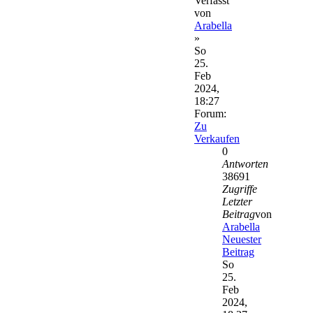
Verfasst
von
Arabella
»
So
25.
Feb
2024,
18:27
Forum:
Zu
Verkaufen
0
Antworten
38691
Zugriffe
Letzter
Beitrag
von
Arabella
Neuester
Beitrag
So
25.
Feb
2024,