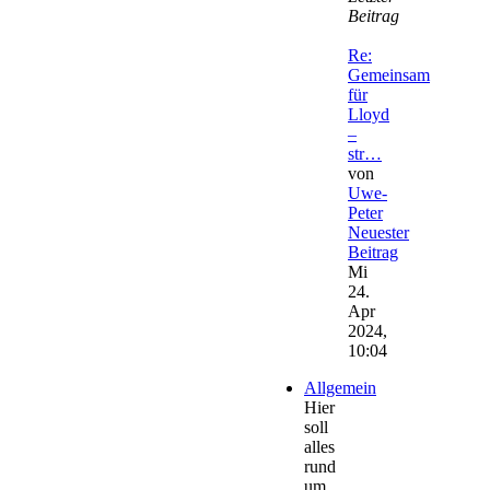
Beitrag
Re:
Gemeinsam
für
Lloyd
–
str…
von
Uwe-
Peter
Neuester
Beitrag
Mi
24.
Apr
2024,
10:04
Allgemein
Hier
soll
alles
rund
um