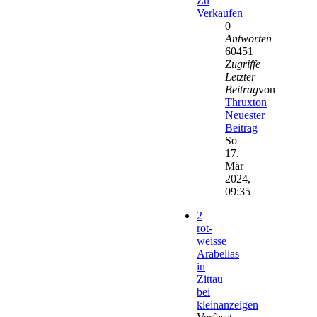
Zu
Verkaufen
0
Antworten
60451
Zugriffe
Letzter
Beitrag
von
Thruxton
Neuester
Beitrag
So
17.
Mär
2024,
09:35
2
rot-
weisse
Arabellas
in
Zittau
bei
kleinanzeigen