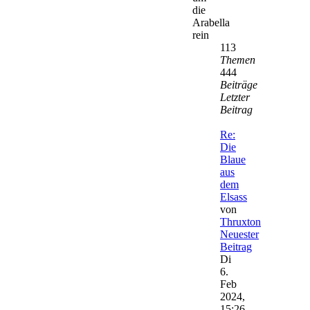
die
Arabella
rein
113
Themen
444
Beiträge
Letzter
Beitrag
Re:
Die
Blaue
aus
dem
Elsass
von
Thruxton
Neuester
Beitrag
Di
6.
Feb
2024,
15:26