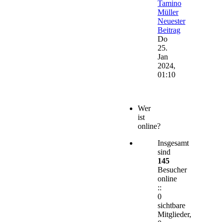
Tamino
Müller
Neuester
Beitrag
Do
25.
Jan
2024,
01:10
Wer
ist
online?
Insgesamt
sind
145
Besucher
online
::
0
sichtbare
Mitglieder,