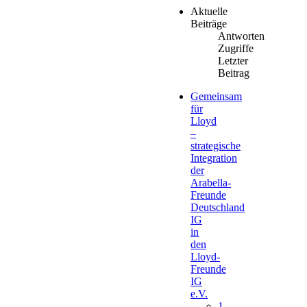
Aktuelle
Beiträge
Antworten
Zugriffe
Letzter
Beitrag
Gemeinsam
für
Lloyd
–
strategische
Integration
der
Arabella-
Freunde
Deutschland
IG
in
den
Lloyd-
Freunde
IG
e.V.
1