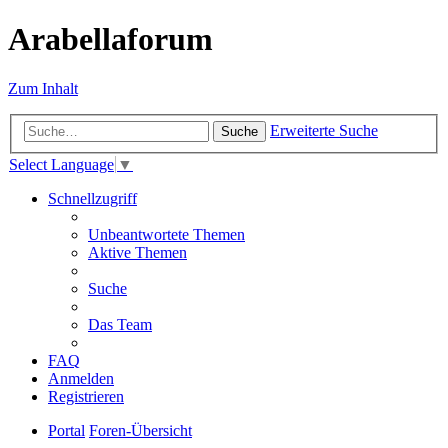
Arabellaforum
Zum Inhalt
Erweiterte Suche
Suche
Select Language
▼
Schnellzugriff
Unbeantwortete Themen
Aktive Themen
Suche
Das Team
FAQ
Anmelden
Registrieren
Portal
Foren-Übersicht