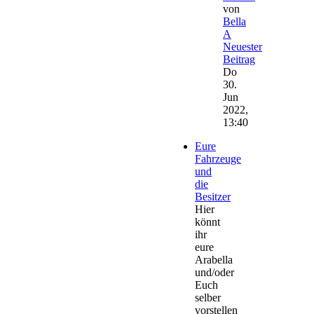
von
Bella
A
Neuester
Beitrag
Do
30.
Jun
2022,
13:40
Eure
Fahrzeuge
und
die
Besitzer
Hier
könnt
ihr
eure
Arabella
und/oder
Euch
selber
vorstellen