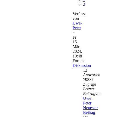
2
Verfasst
von
Uwe-
Peter
»
Fr
15.
Mär
2024,
10:48
Forum:
Diskussion
12
Antworten
79837
Zugriffe
Letzter
Beitrag
von
Uwe-
Peter
Neuester
Beitrag