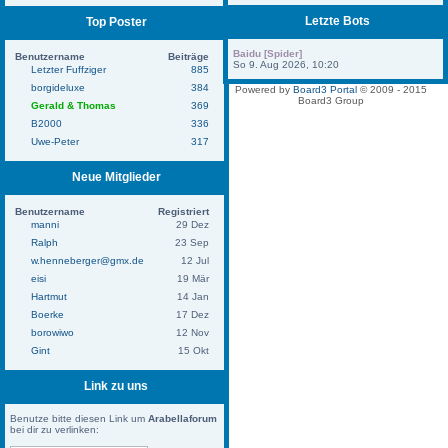
Letzte Bots
Top Poster
Baidu [Spider]
Benutzername
Beiträge
So 9. Aug 2026, 10:20
Letzter Fuffziger
885
borgideluxe
384
Powered by
Board3 Portal
© 2009 - 2015
Board3 Group
Gerald & Thomas
369
B2000
336
Uwe-Peter
317
Neue Mitglieder
Benutzername
Registriert
manni
29 Dez
Ralph
23 Sep
w.henneberger@gmx.de
12 Jul
eisi
19 Mär
Hartmut
14 Jan
Boerke
17 Dez
borowiwo
12 Nov
Gint
15 Okt
Link zu uns
Benutze bitte diesen Link um
Arabellaforum
bei dir zu verlinken: