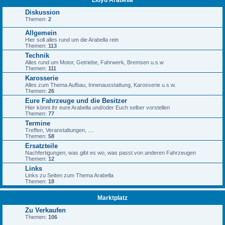
Lloyd Arabella
a
n
Diskussion
g
Themen:
2
Allgemein
Hier soll alles rund um die Arabella rein
Themen:
113
Technik
Alles rund um Motor, Getriebe, Fahrwerk, Bremsen u.s.w
Themen:
111
Karosserie
Alles zum Thema Aufbau, Innenausstattung, Karosserie u.s.w.
Themen:
26
Eure Fahrzeuge und die Besitzer
Hier könnt ihr eure Arabella und/oder Euch selber vorstellen
Themen:
77
Termine
Treffen, Veranstaltungen, ....
Themen:
58
Ersatzteile
Nachfertigungen, was gibt es wo, was passt von anderen Fahrzeugen
Themen:
12
Links
Links zu Seiten zum Thema Arabella
Themen:
18
Marktplatz
Zu Verkaufen
Themen:
106