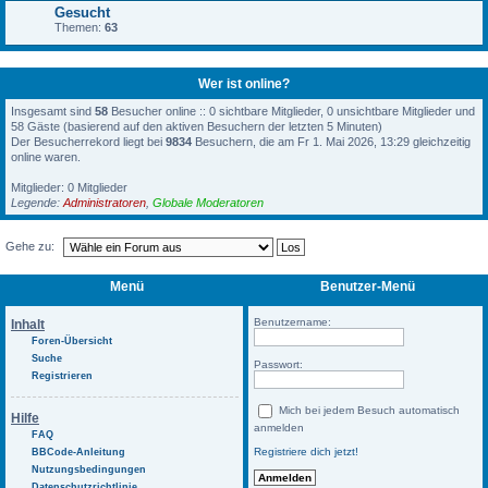
Gesucht
Themen:
63
Wer ist online?
Insgesamt sind
58
Besucher online :: 0 sichtbare Mitglieder, 0 unsichtbare Mitglieder und
58 Gäste (basierend auf den aktiven Besuchern der letzten 5 Minuten)
Der Besucherrekord liegt bei
9834
Besuchern, die am Fr 1. Mai 2026, 13:29 gleichzeitig
online waren.
Mitglieder: 0 Mitglieder
Legende:
Administratoren
,
Globale Moderatoren
Gehe zu:
Menü
Benutzer-Menü
Benutzername:
Inhalt
Foren-Übersicht
Suche
Passwort:
Registrieren
Mich bei jedem Besuch automatisch
Hilfe
anmelden
FAQ
Registriere dich jetzt!
BBCode-Anleitung
Nutzungsbedingungen
Datenschutzrichtlinie