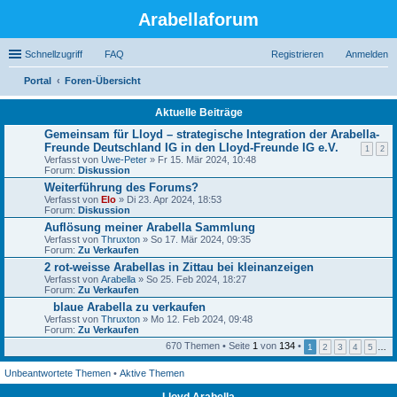
Arabellaforum
Schnellzugriff
FAQ
Registrieren
Anmelden
Portal
Foren-Übersicht
uc
Aktuelle Beiträge
he
Gemeinsam für Lloyd – strategische Integration der Arabella-
Freunde Deutschland IG in den Lloyd-Freunde IG e.V.
1
2
Verfasst von
Uwe-Peter
» Fr 15. Mär 2024, 10:48
Forum:
Diskussion
Weiterführung des Forums?
Verfasst von
Elo
» Di 23. Apr 2024, 18:53
Forum:
Diskussion
Auflösung meiner Arabella Sammlung
Verfasst von
Thruxton
» So 17. Mär 2024, 09:35
Forum:
Zu Verkaufen
2 rot-weisse Arabellas in Zittau bei kleinanzeigen
Verfasst von
Arabella
» So 25. Feb 2024, 18:27
Forum:
Zu Verkaufen
blaue Arabella zu verkaufen
D
Verfasst von
Thruxton
» Mo 12. Feb 2024, 09:48
a
Forum:
Zu Verkaufen
t
670 Themen • Seite
1
von
134
•
1
2
3
4
5
…
e
i
a
Unbeantwortete Themen
•
Aktive Themen
n
h