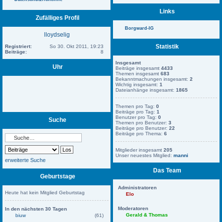
Links
Zufälliges Profil
Borgward-IG
lloydselig
Statistik
Registriert:
So 30. Okt 2011, 19:23
Beiträge:
8
Insgesamt
Uhr
Beiträge insgesamt
4433
Themen insgesamt
683
Bekanntmachungen insgesamt:
2
Wichtig insgesamt:
1
Dateianhänge insgesamt:
1865
Themen pro Tag:
0
Beiträge pro Tag:
1
Benutzer pro Tag:
0
Suche
Themen pro Benutzer:
3
Beiträge pro Benutzer:
22
Beiträge pro Thema:
6
Mitglieder insgesamt
205
Unser neuestes Mitglied:
manni
erweiterte Suche
Das Team
Geburtstage
Administratoren
Heute hat kein Mitglied Geburtstag
Elo
Moderatoren
In den nächsten 30 Tagen
Gerald & Thomas
biuw
(61)