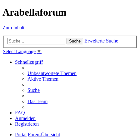
Arabellaforum
Zum Inhalt
Erweiterte Suche
Suche
Select Language
▼
Schnellzugriff
Unbeantwortete Themen
Aktive Themen
Suche
Das Team
FAQ
Anmelden
Registrieren
Portal
Foren-Übersicht