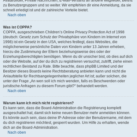
Avatarbilder, Private Nachrichten, E-Mail-Versand an andere Mitglieder, Beitritt
zu Benutzergruppen und so weiter. Wir empfehlen dir eine Anmeldung, da sie
schnell erledigt ist und dir zahlreiche Vorteile bietet.
Nach oben
Was ist COPPA?
COPPA, ausgeschrieben Children’s Online Privacy Protection Act of 1998
(deutsch: Gesetz zum Schutz der Privatsphäre von Kindern im Internet von
1998) ist ein Gesetz in den USA, welches festlegt, dass Websites, die
möglicherweise persönliche Daten von Kindern unter 13 Jahren erheben,
hierzu die Zustimmung der Eltern beziehungsweise des oder der
Erziehungsberechtigten benötigen. Wenn du dir unsicher bist, ob dies auf dich
oder die Website, auf der du dich zu registrieren versuchst, zutrifft, ziehe einen
rechtlichen Beistand zu Rate. Bitte beachte, dass phpBB Limited und der
Besitzer dieses Boards keine Rechtsberatung anbieten kann und nicht die
Anlaufstelle für Rechtsangelegenheiten jeglicher Art ist; außer solchen, die
unter der Frage „An wen soll ich mich wenden, falls es Beschwerden oder
juristische Anfragen zu diesem Forum gibt?“ behandelt werden.
Nach oben
Warum kann ich mich nicht registrieren?
Es kann sein, dass die Board-Administration die Registrierung komplett
ausgeschaltet hat, damit sich keine neuen Benutzer mehr anmelden können.
Es könnte auch sein, dass deine IP-Adresse oder der Benutzername, mit dem
du dich registrieren möchtest, gesperrt wurden. Um Hilfe zu erhalten, wende
dich an die Board-Administration.
Nach oben