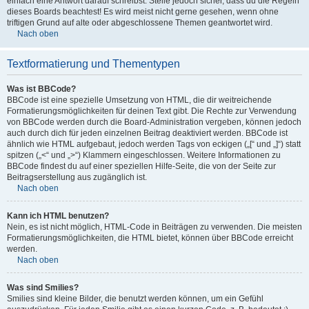
einfach eine Antwort darauf schreibst. Stelle jedoch sicher, dass du die Regeln
dieses Boards beachtest! Es wird meist nicht gerne gesehen, wenn ohne
triftigen Grund auf alte oder abgeschlossene Themen geantwortet wird.
Nach oben
Textformatierung und Thementypen
Was ist BBCode?
BBCode ist eine spezielle Umsetzung von HTML, die dir weitreichende
Formatierungsmöglichkeiten für deinen Text gibt. Die Rechte zur Verwendung
von BBCode werden durch die Board-Administration vergeben, können jedoch
auch durch dich für jeden einzelnen Beitrag deaktiviert werden. BBCode ist
ähnlich wie HTML aufgebaut, jedoch werden Tags von eckigen („[“ und „]“) statt
spitzen („<“ und „>“) Klammern eingeschlossen. Weitere Informationen zu
BBCode findest du auf einer speziellen Hilfe-Seite, die von der Seite zur
Beitragserstellung aus zugänglich ist.
Nach oben
Kann ich HTML benutzen?
Nein, es ist nicht möglich, HTML-Code in Beiträgen zu verwenden. Die meisten
Formatierungsmöglichkeiten, die HTML bietet, können über BBCode erreicht
werden.
Nach oben
Was sind Smilies?
Smilies sind kleine Bilder, die benutzt werden können, um ein Gefühl