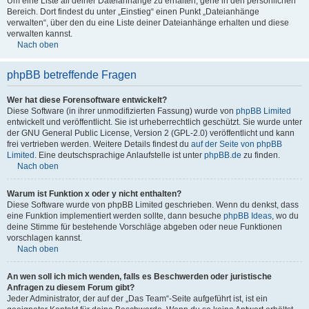
Um eine Liste all deiner Dateianhänge zu erhalten, gehe in den persönlichen
Bereich. Dort findest du unter „Einstieg“ einen Punkt „Dateianhänge
verwalten“, über den du eine Liste deiner Dateianhänge erhalten und diese
verwalten kannst.
Nach oben
phpBB betreffende Fragen
Wer hat diese Forensoftware entwickelt?
Diese Software (in ihrer unmodifizierten Fassung) wurde von
phpBB Limited
entwickelt und veröffentlicht. Sie ist urheberrechtlich geschützt. Sie wurde unter
der GNU General Public License, Version 2 (GPL-2.0) veröffentlicht und kann
frei vertrieben werden. Weitere Details findest du
auf der Seite von phpBB
Limited
. Eine deutschsprachige Anlaufstelle ist unter
phpBB.de
zu finden.
Nach oben
Warum ist Funktion x oder y nicht enthalten?
Diese Software wurde von phpBB Limited geschrieben. Wenn du denkst, dass
eine Funktion implementiert werden sollte, dann besuche
phpBB Ideas
, wo du
deine Stimme für bestehende Vorschläge abgeben oder neue Funktionen
vorschlagen kannst.
Nach oben
An wen soll ich mich wenden, falls es Beschwerden oder juristische
Anfragen zu diesem Forum gibt?
Jeder Administrator, der auf der „Das Team“-Seite aufgeführt ist, ist ein