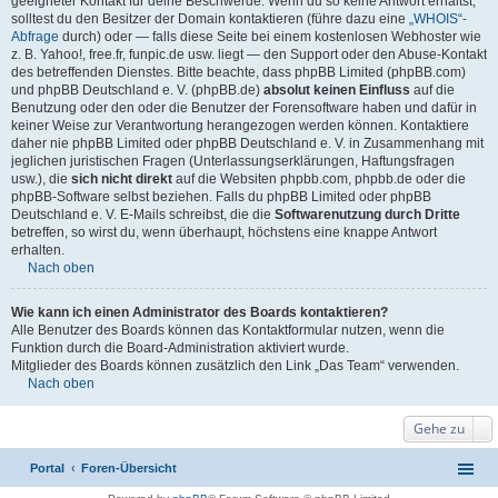
geeigneter Kontakt für deine Beschwerde. Wenn du so keine Antwort erhältst,
solltest du den Besitzer der Domain kontaktieren (führe dazu eine
„WHOIS“-
Abfrage
durch) oder — falls diese Seite bei einem kostenlosen Webhoster wie
z. B. Yahoo!, free.fr, funpic.de usw. liegt — den Support oder den Abuse-Kontakt
des betreffenden Dienstes. Bitte beachte, dass phpBB Limited (phpBB.com)
und phpBB Deutschland e. V. (phpBB.de)
absolut keinen Einfluss
auf die
Benutzung oder den oder die Benutzer der Forensoftware haben und dafür in
keiner Weise zur Verantwortung herangezogen werden können. Kontaktiere
daher nie phpBB Limited oder phpBB Deutschland e. V. in Zusammenhang mit
jeglichen juristischen Fragen (Unterlassungserklärungen, Haftungsfragen
usw.), die
sich nicht direkt
auf die Websiten phpbb.com, phpbb.de oder die
phpBB-Software selbst beziehen. Falls du phpBB Limited oder phpBB
Deutschland e. V. E-Mails schreibst, die die
Softwarenutzung durch Dritte
betreffen, so wirst du, wenn überhaupt, höchstens eine knappe Antwort
erhalten.
Nach oben
Wie kann ich einen Administrator des Boards kontaktieren?
Alle Benutzer des Boards können das Kontaktformular nutzen, wenn die
Funktion durch die Board-Administration aktiviert wurde.
Mitglieder des Boards können zusätzlich den Link „Das Team“ verwenden.
Nach oben
Gehe zu
Portal
Foren-Übersicht