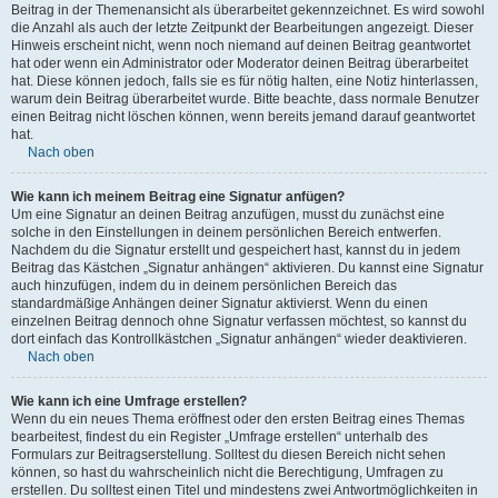
Beitrag in der Themenansicht als überarbeitet gekennzeichnet. Es wird sowohl
die Anzahl als auch der letzte Zeitpunkt der Bearbeitungen angezeigt. Dieser
Hinweis erscheint nicht, wenn noch niemand auf deinen Beitrag geantwortet
hat oder wenn ein Administrator oder Moderator deinen Beitrag überarbeitet
hat. Diese können jedoch, falls sie es für nötig halten, eine Notiz hinterlassen,
warum dein Beitrag überarbeitet wurde. Bitte beachte, dass normale Benutzer
einen Beitrag nicht löschen können, wenn bereits jemand darauf geantwortet
hat.
Nach oben
Wie kann ich meinem Beitrag eine Signatur anfügen?
Um eine Signatur an deinen Beitrag anzufügen, musst du zunächst eine
solche in den Einstellungen in deinem persönlichen Bereich entwerfen.
Nachdem du die Signatur erstellt und gespeichert hast, kannst du in jedem
Beitrag das Kästchen „Signatur anhängen“ aktivieren. Du kannst eine Signatur
auch hinzufügen, indem du in deinem persönlichen Bereich das
standardmäßige Anhängen deiner Signatur aktivierst. Wenn du einen
einzelnen Beitrag dennoch ohne Signatur verfassen möchtest, so kannst du
dort einfach das Kontrollkästchen „Signatur anhängen“ wieder deaktivieren.
Nach oben
Wie kann ich eine Umfrage erstellen?
Wenn du ein neues Thema eröffnest oder den ersten Beitrag eines Themas
bearbeitest, findest du ein Register „Umfrage erstellen“ unterhalb des
Formulars zur Beitragserstellung. Solltest du diesen Bereich nicht sehen
können, so hast du wahrscheinlich nicht die Berechtigung, Umfragen zu
erstellen. Du solltest einen Titel und mindestens zwei Antwortmöglichkeiten in