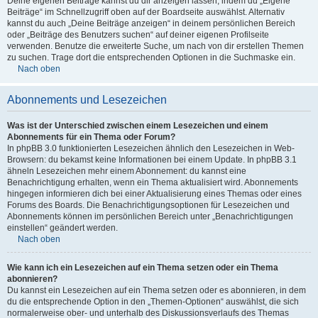
Deine eigenen Beiträge kannst du dir anzeigen lassen, indem du „Eigene
Beiträge“ im Schnellzugriff oben auf der Boardseite auswählst. Alternativ
kannst du auch „Deine Beiträge anzeigen“ in deinem persönlichen Bereich
oder „Beiträge des Benutzers suchen“ auf deiner eigenen Profilseite
verwenden. Benutze die erweiterte Suche, um nach von dir erstellen Themen
zu suchen. Trage dort die entsprechenden Optionen in die Suchmaske ein.
Nach oben
Abonnements und Lesezeichen
Was ist der Unterschied zwischen einem Lesezeichen und einem
Abonnements für ein Thema oder Forum?
In phpBB 3.0 funktionierten Lesezeichen ähnlich den Lesezeichen in Web-
Browsern: du bekamst keine Informationen bei einem Update. In phpBB 3.1
ähneln Lesezeichen mehr einem Abonnement: du kannst eine
Benachrichtigung erhalten, wenn ein Thema aktualisiert wird. Abonnements
hingegen informieren dich bei einer Aktualisierung eines Themas oder eines
Forums des Boards. Die Benachrichtigungsoptionen für Lesezeichen und
Abonnements können im persönlichen Bereich unter „Benachrichtigungen
einstellen“ geändert werden.
Nach oben
Wie kann ich ein Lesezeichen auf ein Thema setzen oder ein Thema
abonnieren?
Du kannst ein Lesezeichen auf ein Thema setzen oder es abonnieren, in dem
du die entsprechende Option in den „Themen-Optionen“ auswählst, die sich
normalerweise ober- und unterhalb des Diskussionsverlaufs des Themas