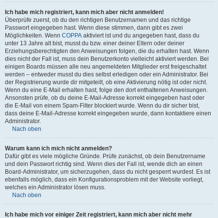
Ich habe mich registriert, kann mich aber nicht anmelden!
Überprüfe zuerst, ob du den richtigen Benutzernamen und das richtige
Passwort eingegeben hast. Wenn diese stimmen, dann gibt es zwei
Möglichkeiten. Wenn
COPPA
aktiviert ist und du angegeben hast, dass du
unter 13 Jahre alt bist, musst du bzw. einer deiner Eltern oder deiner
Erziehungsberechtigten den Anweisungen folgen, die du erhalten hast. Wenn
dies nicht der Fall ist, muss dein Benutzerkonto vielleicht aktiviert werden. Bei
einigen Boards müssen alle neu angemeldeten Mitglieder erst freigeschaltet
werden – entweder musst du dies selbst erledigen oder ein Administrator. Bei
der Registrierung wurde dir mitgeteilt, ob eine Aktivierung nötig ist oder nicht.
Wenn du eine E-Mail erhalten hast, folge den dort enthaltenen Anweisungen.
Ansonsten prüfe, ob du deine E-Mail-Adresse korrekt eingegeben hast oder
die E-Mail von einem Spam-Filter blockiert wurde. Wenn du dir sicher bist,
dass deine E-Mail-Adresse korrekt eingegeben wurde, dann kontaktiere einen
Administrator.
Nach oben
Warum kann ich mich nicht anmelden?
Dafür gibt es viele mögliche Gründe. Prüfe zunächst, ob dein Benutzername
und dein Passwort richtig sind. Wenn dies der Fall ist, wende dich an einen
Board-Administrator, um sicherzugehen, dass du nicht gesperrt wurdest. Es ist
ebenfalls möglich, dass ein Konfigurationsproblem mit der Website vorliegt,
welches ein Administrator lösen muss.
Nach oben
Ich habe mich vor einiger Zeit registriert, kann mich aber nicht mehr