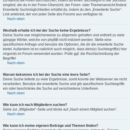
Du kannst die Foren durchsuchen, indem du einen Suchbegriff in die Suchbox
eingibst, die du in der Foren-Übersicht, der Foren- oder Themenansicht findest.
Erweiterte Suchmöglichkeiten erhältst du, indem du den „Erweiterte Suche“-
Link anklickst, der von jeder Seite des Forums aus verfügbar ist.
Nach oben
Weshalb erhalte ich bei der Suche keine Ergebnisse?
Deine Suche war möglicherweise zu allgemein gehalten und enthielt zu viele
gängige Wörter, welche von phpBB nicht indiziert werden. Stelle eine
spezifischere Anfrage und benutze die Optionen, die dir die erweiterte Suche
bietet. Außerdem ist es natürlich auch möglich, dass dein(e) Suchbegriff(e) hier
nirgends im Forum verwendet wurden. Prüfe ggf. die Rechtschreibung der
Begriffe!
Nach oben
Warum bekomme ich bei der Suche eine leere Seite?
Deine Suche lieferte zu viele Ergebnisse, somit konnte der Webserver sie nicht
verarbeiten. Benutze die erweiterte Suche und gib spezifischere Suchbegriffe
ein oder beschränke die Suche auf verschiedene Unterforen.
Nach oben
Wie kann ich nach Mitgliedern suchen?
Gehe zur „Mitglieder“-Seite und klicke auf „Nach einem Mitglied suchen“.
Nach oben
Wie kann ich meine eigenen Beiträge und Themen finden?