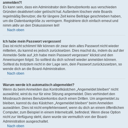
anmelden?!
Es kann sein, dass ein Administrator dein Benutzerkonto aus verschieden
Gründen deaktiviert oder gelöscht hat. Außerdem löschen viele Boards
regelmäßig Benutzer, die für längere Zeit keine Beiträge geschrieben haben,
um die Datenbankgröße zu verringern. Registriere dich einfach erneut und
nimm aktiv an den Diskussionen teil!
Nach oben
Ich habe mein Passwort vergessen!
Das ist nicht schlimm! Wir können dir zwar dein altes Passwort nicht wieder
mitteilen, du kannst es jedoch zurücksetzen. Dies machst du, indem du auf der
Anmelde-Seite auf „Ich habe mein Passwort vergessen“ klickst und den
Anweisungen folgst. So solltest du dich schnell wieder anmelden können.
Solltest du trotzdem nicht in der Lage sein, dein Passwort zurückzusetzen, so
wende dich an die Board-Administration.
Nach oben
Warum werde ich automatisch abgemeldet?
Wenn du beim Anmelden das Kontrollkästchen „Angemeldet bleiben“ nicht
auswählst, wirst du nur für eine Sitzung angemeldet. Dies verhindert den
Missbrauch deines Benutzerkontos durch einen Dritten. Um angemeldet zu
bleiben, kannst du das Kästchen „Angemeldet bleiben“ beim Anmelden
auswählen. Dies ist nicht empfehlenswert, wenn du dich an einem öffentlichen
Computer, zum Beispiel in einem Internetcafé, befindest. Wenn diese Option
nicht zur Verfügung steht, dann wurde sie vermutlich von der Board-
Administration ausgeschaltet.
Nach oben