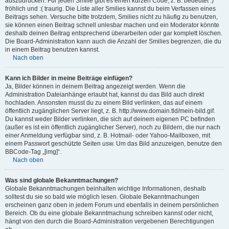
auszudrücken. Für jeden Smilie gibt es einen kurzen Code, z. B. bedeutet :)
fröhlich und :( traurig. Die Liste aller Smilies kannst du beim Verfassen eines
Beitrags sehen. Versuche bitte trotzdem, Smilies nicht zu häufig zu benutzen,
sie können einen Beitrag schnell unlesbar machen und ein Moderator könnte
deshalb deinen Beitrag entsprechend überarbeiten oder gar komplett löschen.
Die Board-Administration kann auch die Anzahl der Smilies begrenzen, die du
in einem Beitrag benutzen kannst.
Nach oben
Kann ich Bilder in meine Beiträge einfügen?
Ja, Bilder können in deinem Beitrag angezeigt werden. Wenn die
Administration Dateianhänge erlaubt hat, kannst du das Bild auch direkt
hochladen. Ansonsten musst du zu einem Bild verlinken, das auf einem
öffentlich zugänglichen Server liegt, z. B. http://www.domain.tld/mein-bild.gif.
Du kannst weder Bilder verlinken, die sich auf deinem eigenen PC befinden
(außer es ist ein öffentlich zugänglicher Server), noch zu Bildern, die nur nach
einer Anmeldung verfügbar sind, z. B. Hotmail- oder Yahoo-Mailboxen, mit
einem Passwort geschützte Seiten usw. Um das Bild anzuzeigen, benutze den
BBCode-Tag „[img]“.
Nach oben
Was sind globale Bekanntmachungen?
Globale Bekanntmachungen beinhalten wichtige Informationen, deshalb
solltest du sie so bald wie möglich lesen. Globale Bekanntmachungen
erscheinen ganz oben in jedem Forum und ebenfalls in deinem persönlichen
Bereich. Ob du eine globale Bekanntmachung schreiben kannst oder nicht,
hängt von den durch die Board-Administration vergebenen Berechtigungen