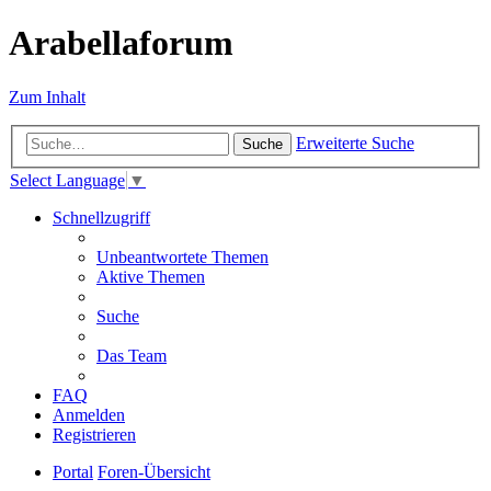
Arabellaforum
Zum Inhalt
Erweiterte Suche
Suche
Select Language
▼
Schnellzugriff
Unbeantwortete Themen
Aktive Themen
Suche
Das Team
FAQ
Anmelden
Registrieren
Portal
Foren-Übersicht