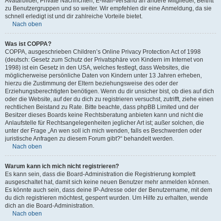
Avatarbilder, Private Nachrichten, E-Mail-Versand an andere Mitglieder, Beitritt
zu Benutzergruppen und so weiter. Wir empfehlen dir eine Anmeldung, da sie
schnell erledigt ist und dir zahlreiche Vorteile bietet.
Nach oben
Was ist COPPA?
COPPA, ausgeschrieben Children’s Online Privacy Protection Act of 1998
(deutsch: Gesetz zum Schutz der Privatsphäre von Kindern im Internet von
1998) ist ein Gesetz in den USA, welches festlegt, dass Websites, die
möglicherweise persönliche Daten von Kindern unter 13 Jahren erheben,
hierzu die Zustimmung der Eltern beziehungsweise des oder der
Erziehungsberechtigten benötigen. Wenn du dir unsicher bist, ob dies auf dich
oder die Website, auf der du dich zu registrieren versuchst, zutrifft, ziehe einen
rechtlichen Beistand zu Rate. Bitte beachte, dass phpBB Limited und der
Besitzer dieses Boards keine Rechtsberatung anbieten kann und nicht die
Anlaufstelle für Rechtsangelegenheiten jeglicher Art ist; außer solchen, die
unter der Frage „An wen soll ich mich wenden, falls es Beschwerden oder
juristische Anfragen zu diesem Forum gibt?“ behandelt werden.
Nach oben
Warum kann ich mich nicht registrieren?
Es kann sein, dass die Board-Administration die Registrierung komplett
ausgeschaltet hat, damit sich keine neuen Benutzer mehr anmelden können.
Es könnte auch sein, dass deine IP-Adresse oder der Benutzername, mit dem
du dich registrieren möchtest, gesperrt wurden. Um Hilfe zu erhalten, wende
dich an die Board-Administration.
Nach oben