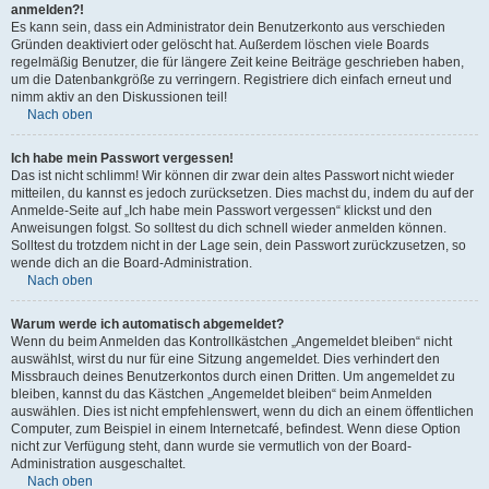
anmelden?!
Es kann sein, dass ein Administrator dein Benutzerkonto aus verschieden
Gründen deaktiviert oder gelöscht hat. Außerdem löschen viele Boards
regelmäßig Benutzer, die für längere Zeit keine Beiträge geschrieben haben,
um die Datenbankgröße zu verringern. Registriere dich einfach erneut und
nimm aktiv an den Diskussionen teil!
Nach oben
Ich habe mein Passwort vergessen!
Das ist nicht schlimm! Wir können dir zwar dein altes Passwort nicht wieder
mitteilen, du kannst es jedoch zurücksetzen. Dies machst du, indem du auf der
Anmelde-Seite auf „Ich habe mein Passwort vergessen“ klickst und den
Anweisungen folgst. So solltest du dich schnell wieder anmelden können.
Solltest du trotzdem nicht in der Lage sein, dein Passwort zurückzusetzen, so
wende dich an die Board-Administration.
Nach oben
Warum werde ich automatisch abgemeldet?
Wenn du beim Anmelden das Kontrollkästchen „Angemeldet bleiben“ nicht
auswählst, wirst du nur für eine Sitzung angemeldet. Dies verhindert den
Missbrauch deines Benutzerkontos durch einen Dritten. Um angemeldet zu
bleiben, kannst du das Kästchen „Angemeldet bleiben“ beim Anmelden
auswählen. Dies ist nicht empfehlenswert, wenn du dich an einem öffentlichen
Computer, zum Beispiel in einem Internetcafé, befindest. Wenn diese Option
nicht zur Verfügung steht, dann wurde sie vermutlich von der Board-
Administration ausgeschaltet.
Nach oben