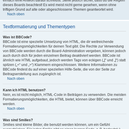
einfach eine Antwort darauf schreibst. Stelle jedoch sicher, dass du die Regeln
dieses Boards beachtest! Es wird meist nicht gerne gesehen, wenn ohne
triftigen Grund auf alte oder abgeschlossene Themen geantwortet wird.
Nach oben
Textformatierung und Thementypen
Was ist BBCode?
BBCode ist eine spezielle Umsetzung von HTML, die dir weitreichende
Formatierungsmöglichkeiten für deinen Text gibt. Die Rechte zur Verwendung
von BBCode werden durch die Board-Administration vergeben, können jedoch
auch durch dich für jeden einzelnen Beitrag deaktiviert werden. BBCode ist
ähnlich wie HTML aufgebaut, jedoch werden Tags von eckigen („[“ und „]“) statt
spitzen („<“ und „>“) Klammern eingeschlossen. Weitere Informationen zu
BBCode findest du auf einer speziellen Hilfe-Seite, die von der Seite zur
Beitragserstellung aus zugänglich ist.
Nach oben
Kann ich HTML benutzen?
Nein, es ist nicht möglich, HTML-Code in Beiträgen zu verwenden. Die meisten
Formatierungsmöglichkeiten, die HTML bietet, können über BBCode erreicht
werden.
Nach oben
Was sind Smilies?
Smilies sind kleine Bilder, die benutzt werden können, um ein Gefühl