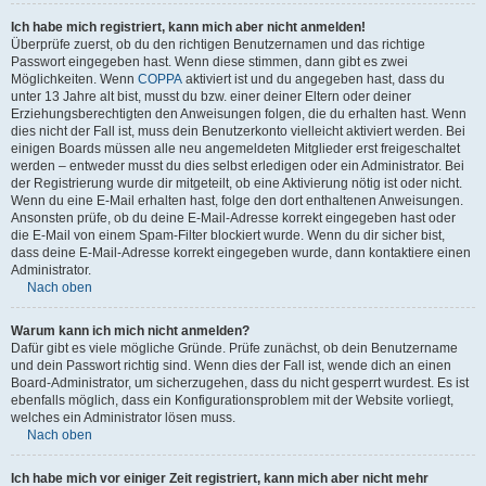
Ich habe mich registriert, kann mich aber nicht anmelden!
Überprüfe zuerst, ob du den richtigen Benutzernamen und das richtige
Passwort eingegeben hast. Wenn diese stimmen, dann gibt es zwei
Möglichkeiten. Wenn
COPPA
aktiviert ist und du angegeben hast, dass du
unter 13 Jahre alt bist, musst du bzw. einer deiner Eltern oder deiner
Erziehungsberechtigten den Anweisungen folgen, die du erhalten hast. Wenn
dies nicht der Fall ist, muss dein Benutzerkonto vielleicht aktiviert werden. Bei
einigen Boards müssen alle neu angemeldeten Mitglieder erst freigeschaltet
werden – entweder musst du dies selbst erledigen oder ein Administrator. Bei
der Registrierung wurde dir mitgeteilt, ob eine Aktivierung nötig ist oder nicht.
Wenn du eine E-Mail erhalten hast, folge den dort enthaltenen Anweisungen.
Ansonsten prüfe, ob du deine E-Mail-Adresse korrekt eingegeben hast oder
die E-Mail von einem Spam-Filter blockiert wurde. Wenn du dir sicher bist,
dass deine E-Mail-Adresse korrekt eingegeben wurde, dann kontaktiere einen
Administrator.
Nach oben
Warum kann ich mich nicht anmelden?
Dafür gibt es viele mögliche Gründe. Prüfe zunächst, ob dein Benutzername
und dein Passwort richtig sind. Wenn dies der Fall ist, wende dich an einen
Board-Administrator, um sicherzugehen, dass du nicht gesperrt wurdest. Es ist
ebenfalls möglich, dass ein Konfigurationsproblem mit der Website vorliegt,
welches ein Administrator lösen muss.
Nach oben
Ich habe mich vor einiger Zeit registriert, kann mich aber nicht mehr