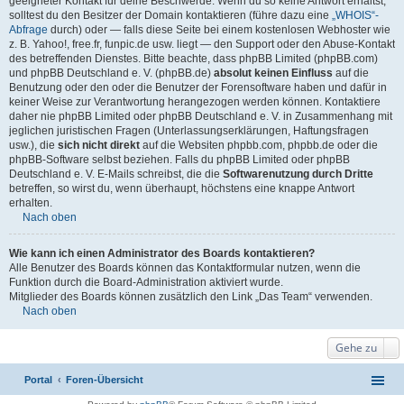
geeigneter Kontakt für deine Beschwerde. Wenn du so keine Antwort erhältst,
solltest du den Besitzer der Domain kontaktieren (führe dazu eine
„WHOIS“-
Abfrage
durch) oder — falls diese Seite bei einem kostenlosen Webhoster wie
z. B. Yahoo!, free.fr, funpic.de usw. liegt — den Support oder den Abuse-Kontakt
des betreffenden Dienstes. Bitte beachte, dass phpBB Limited (phpBB.com)
und phpBB Deutschland e. V. (phpBB.de)
absolut keinen Einfluss
auf die
Benutzung oder den oder die Benutzer der Forensoftware haben und dafür in
keiner Weise zur Verantwortung herangezogen werden können. Kontaktiere
daher nie phpBB Limited oder phpBB Deutschland e. V. in Zusammenhang mit
jeglichen juristischen Fragen (Unterlassungserklärungen, Haftungsfragen
usw.), die
sich nicht direkt
auf die Websiten phpbb.com, phpbb.de oder die
phpBB-Software selbst beziehen. Falls du phpBB Limited oder phpBB
Deutschland e. V. E-Mails schreibst, die die
Softwarenutzung durch Dritte
betreffen, so wirst du, wenn überhaupt, höchstens eine knappe Antwort
erhalten.
Nach oben
Wie kann ich einen Administrator des Boards kontaktieren?
Alle Benutzer des Boards können das Kontaktformular nutzen, wenn die
Funktion durch die Board-Administration aktiviert wurde.
Mitglieder des Boards können zusätzlich den Link „Das Team“ verwenden.
Nach oben
Gehe zu
Portal
Foren-Übersicht