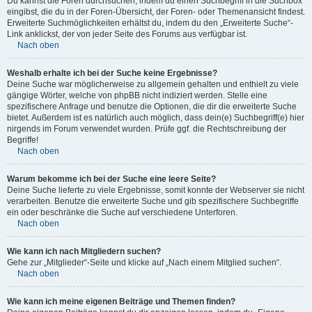
Du kannst die Foren durchsuchen, indem du einen Suchbegriff in die Suchbox
eingibst, die du in der Foren-Übersicht, der Foren- oder Themenansicht findest.
Erweiterte Suchmöglichkeiten erhältst du, indem du den „Erweiterte Suche“-
Link anklickst, der von jeder Seite des Forums aus verfügbar ist.
Nach oben
Weshalb erhalte ich bei der Suche keine Ergebnisse?
Deine Suche war möglicherweise zu allgemein gehalten und enthielt zu viele
gängige Wörter, welche von phpBB nicht indiziert werden. Stelle eine
spezifischere Anfrage und benutze die Optionen, die dir die erweiterte Suche
bietet. Außerdem ist es natürlich auch möglich, dass dein(e) Suchbegriff(e) hier
nirgends im Forum verwendet wurden. Prüfe ggf. die Rechtschreibung der
Begriffe!
Nach oben
Warum bekomme ich bei der Suche eine leere Seite?
Deine Suche lieferte zu viele Ergebnisse, somit konnte der Webserver sie nicht
verarbeiten. Benutze die erweiterte Suche und gib spezifischere Suchbegriffe
ein oder beschränke die Suche auf verschiedene Unterforen.
Nach oben
Wie kann ich nach Mitgliedern suchen?
Gehe zur „Mitglieder“-Seite und klicke auf „Nach einem Mitglied suchen“.
Nach oben
Wie kann ich meine eigenen Beiträge und Themen finden?