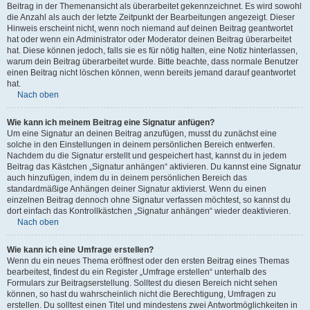
Beitrag in der Themenansicht als überarbeitet gekennzeichnet. Es wird sowohl
die Anzahl als auch der letzte Zeitpunkt der Bearbeitungen angezeigt. Dieser
Hinweis erscheint nicht, wenn noch niemand auf deinen Beitrag geantwortet
hat oder wenn ein Administrator oder Moderator deinen Beitrag überarbeitet
hat. Diese können jedoch, falls sie es für nötig halten, eine Notiz hinterlassen,
warum dein Beitrag überarbeitet wurde. Bitte beachte, dass normale Benutzer
einen Beitrag nicht löschen können, wenn bereits jemand darauf geantwortet
hat.
Nach oben
Wie kann ich meinem Beitrag eine Signatur anfügen?
Um eine Signatur an deinen Beitrag anzufügen, musst du zunächst eine
solche in den Einstellungen in deinem persönlichen Bereich entwerfen.
Nachdem du die Signatur erstellt und gespeichert hast, kannst du in jedem
Beitrag das Kästchen „Signatur anhängen“ aktivieren. Du kannst eine Signatur
auch hinzufügen, indem du in deinem persönlichen Bereich das
standardmäßige Anhängen deiner Signatur aktivierst. Wenn du einen
einzelnen Beitrag dennoch ohne Signatur verfassen möchtest, so kannst du
dort einfach das Kontrollkästchen „Signatur anhängen“ wieder deaktivieren.
Nach oben
Wie kann ich eine Umfrage erstellen?
Wenn du ein neues Thema eröffnest oder den ersten Beitrag eines Themas
bearbeitest, findest du ein Register „Umfrage erstellen“ unterhalb des
Formulars zur Beitragserstellung. Solltest du diesen Bereich nicht sehen
können, so hast du wahrscheinlich nicht die Berechtigung, Umfragen zu
erstellen. Du solltest einen Titel und mindestens zwei Antwortmöglichkeiten in