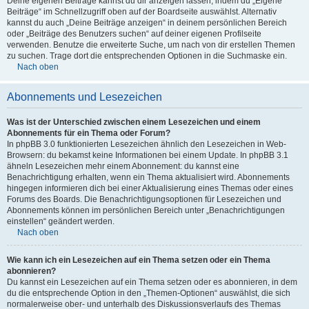
Deine eigenen Beiträge kannst du dir anzeigen lassen, indem du „Eigene
Beiträge“ im Schnellzugriff oben auf der Boardseite auswählst. Alternativ
kannst du auch „Deine Beiträge anzeigen“ in deinem persönlichen Bereich
oder „Beiträge des Benutzers suchen“ auf deiner eigenen Profilseite
verwenden. Benutze die erweiterte Suche, um nach von dir erstellen Themen
zu suchen. Trage dort die entsprechenden Optionen in die Suchmaske ein.
Nach oben
Abonnements und Lesezeichen
Was ist der Unterschied zwischen einem Lesezeichen und einem
Abonnements für ein Thema oder Forum?
In phpBB 3.0 funktionierten Lesezeichen ähnlich den Lesezeichen in Web-
Browsern: du bekamst keine Informationen bei einem Update. In phpBB 3.1
ähneln Lesezeichen mehr einem Abonnement: du kannst eine
Benachrichtigung erhalten, wenn ein Thema aktualisiert wird. Abonnements
hingegen informieren dich bei einer Aktualisierung eines Themas oder eines
Forums des Boards. Die Benachrichtigungsoptionen für Lesezeichen und
Abonnements können im persönlichen Bereich unter „Benachrichtigungen
einstellen“ geändert werden.
Nach oben
Wie kann ich ein Lesezeichen auf ein Thema setzen oder ein Thema
abonnieren?
Du kannst ein Lesezeichen auf ein Thema setzen oder es abonnieren, in dem
du die entsprechende Option in den „Themen-Optionen“ auswählst, die sich
normalerweise ober- und unterhalb des Diskussionsverlaufs des Themas