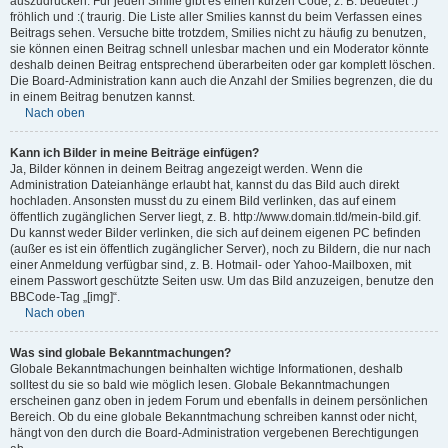
auszudrücken. Für jeden Smilie gibt es einen kurzen Code, z. B. bedeutet :)
fröhlich und :( traurig. Die Liste aller Smilies kannst du beim Verfassen eines
Beitrags sehen. Versuche bitte trotzdem, Smilies nicht zu häufig zu benutzen,
sie können einen Beitrag schnell unlesbar machen und ein Moderator könnte
deshalb deinen Beitrag entsprechend überarbeiten oder gar komplett löschen.
Die Board-Administration kann auch die Anzahl der Smilies begrenzen, die du
in einem Beitrag benutzen kannst.
Nach oben
Kann ich Bilder in meine Beiträge einfügen?
Ja, Bilder können in deinem Beitrag angezeigt werden. Wenn die
Administration Dateianhänge erlaubt hat, kannst du das Bild auch direkt
hochladen. Ansonsten musst du zu einem Bild verlinken, das auf einem
öffentlich zugänglichen Server liegt, z. B. http://www.domain.tld/mein-bild.gif.
Du kannst weder Bilder verlinken, die sich auf deinem eigenen PC befinden
(außer es ist ein öffentlich zugänglicher Server), noch zu Bildern, die nur nach
einer Anmeldung verfügbar sind, z. B. Hotmail- oder Yahoo-Mailboxen, mit
einem Passwort geschützte Seiten usw. Um das Bild anzuzeigen, benutze den
BBCode-Tag „[img]“.
Nach oben
Was sind globale Bekanntmachungen?
Globale Bekanntmachungen beinhalten wichtige Informationen, deshalb
solltest du sie so bald wie möglich lesen. Globale Bekanntmachungen
erscheinen ganz oben in jedem Forum und ebenfalls in deinem persönlichen
Bereich. Ob du eine globale Bekanntmachung schreiben kannst oder nicht,
hängt von den durch die Board-Administration vergebenen Berechtigungen