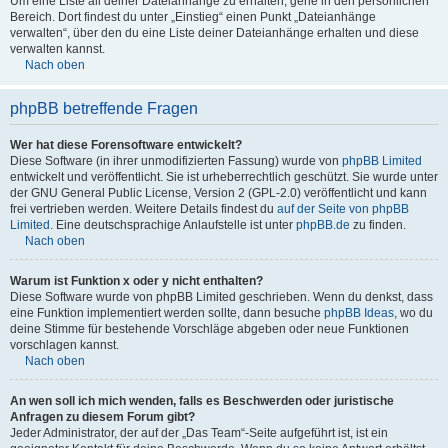
Um eine Liste all deiner Dateianhänge zu erhalten, gehe in den persönlichen
Bereich. Dort findest du unter „Einstieg“ einen Punkt „Dateianhänge
verwalten“, über den du eine Liste deiner Dateianhänge erhalten und diese
verwalten kannst.
Nach oben
phpBB betreffende Fragen
Wer hat diese Forensoftware entwickelt?
Diese Software (in ihrer unmodifizierten Fassung) wurde von
phpBB Limited
entwickelt und veröffentlicht. Sie ist urheberrechtlich geschützt. Sie wurde unter
der GNU General Public License, Version 2 (GPL-2.0) veröffentlicht und kann
frei vertrieben werden. Weitere Details findest du
auf der Seite von phpBB
Limited
. Eine deutschsprachige Anlaufstelle ist unter
phpBB.de
zu finden.
Nach oben
Warum ist Funktion x oder y nicht enthalten?
Diese Software wurde von phpBB Limited geschrieben. Wenn du denkst, dass
eine Funktion implementiert werden sollte, dann besuche
phpBB Ideas
, wo du
deine Stimme für bestehende Vorschläge abgeben oder neue Funktionen
vorschlagen kannst.
Nach oben
An wen soll ich mich wenden, falls es Beschwerden oder juristische
Anfragen zu diesem Forum gibt?
Jeder Administrator, der auf der „Das Team“-Seite aufgeführt ist, ist ein