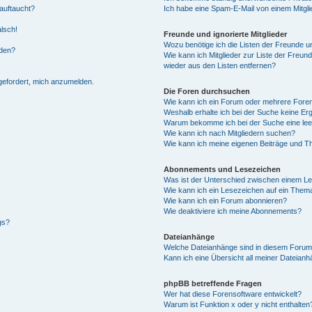
auftaucht?
Ich habe eine Spam-E-Mail von einem Mitgli
alsch!
Freunde und ignorierte Mitglieder
Wozu benötige ich die Listen der Freunde un
rden?
Wie kann ich Mitglieder zur Liste der Freund
wieder aus den Listen entfernen?
fgefordert, mich anzumelden.
Die Foren durchsuchen
Wie kann ich ein Forum oder mehrere For
Weshalb erhalte ich bei der Suche keine Er
Warum bekomme ich bei der Suche eine lee
Wie kann ich nach Mitgliedern suchen?
Wie kann ich meine eigenen Beiträge und T
Abonnements und Lesezeichen
Was ist der Unterschied zwischen einem L
Wie kann ich ein Lesezeichen auf ein Them
Wie kann ich ein Forum abonnieren?
Wie deaktiviere ich meine Abonnements?
gs?
Dateianhänge
Welche Dateianhänge sind in diesem Forum
Kann ich eine Übersicht all meiner Dateian
phpBB betreffende Fragen
Wer hat diese Forensoftware entwickelt?
Warum ist Funktion x oder y nicht enthalten