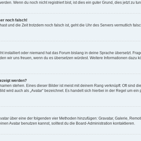
den. Wenn du noch nicht registriert bist, ist dies ein guter Grund, dies jetzt zu tun
mer noch falsch!
t hast und die Zeit trotzdem noch falsch ist, geht die Uhr des Servers vermutlich fal
t installiert oder niemand hat das Forum bislang in deine Sprache übersetzt. Frag
, würden wir uns freuen, wenn du es übersetzen würdest. Weitere Informationen dazu
gezeigt werden?
amen stehen. Eines dieser Bilder ist meist mit deinem Rang verknüpft: Oft sind di
ld wird auch als „Avatar“ bezeichnet. Es handelt sich hierbei in der Regel um ein
 Avatar über eine der folgenden vier Methoden hinzufügen: Gravatar, Galerie, Rem
en Avatar benutzen kannst, solltest du die Board-Administration kontaktieren.