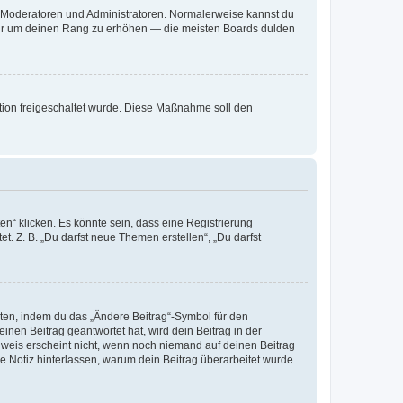
ie Moderatoren und Administratoren. Normalerweise kannst du
, nur um deinen Rang zu erhöhen — die meisten Boards dulden
ration freigeschaltet wurde. Diese Maßnahme soll den
n“ klicken. Es könnte sein, dass eine Registrierung
t. Z. B. „Du darfst neue Themen erstellen“, „Du darfst
iten, indem du das „Ändere Beitrag“-Symbol für den
inen Beitrag geantwortet hat, wird dein Beitrag in der
nweis erscheint nicht, wenn noch niemand auf deinen Beitrag
ne Notiz hinterlassen, warum dein Beitrag überarbeitet wurde.