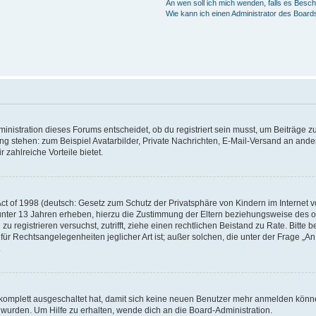
An wen soll ich mich wenden, falls es Besc
Wie kann ich einen Administrator des Board
istration dieses Forums entscheidet, ob du registriert sein musst, um Beiträge zu s
ung stehen: zum Beispiel Avatarbilder, Private Nachrichten, E-Mail-Versand an ander
 zahlreiche Vorteile bietet.
t of 1998 (deutsch: Gesetz zum Schutz der Privatsphäre von Kindern im Internet vo
unter 13 Jahren erheben, hierzu die Zustimmung der Eltern beziehungsweise des o
h zu registrieren versuchst, zutrifft, ziehe einen rechtlichen Beistand zu Rate. Bit
für Rechtsangelegenheiten jeglicher Art ist; außer solchen, die unter der Frage „
.
g komplett ausgeschaltet hat, damit sich keine neuen Benutzer mehr anmelden könn
 wurden. Um Hilfe zu erhalten, wende dich an die Board-Administration.