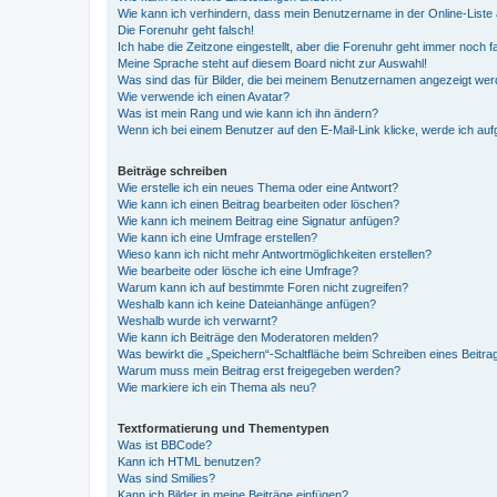
Wie kann ich verhindern, dass mein Benutzername in der Online-Liste 
Die Forenuhr geht falsch!
Ich habe die Zeitzone eingestellt, aber die Forenuhr geht immer noch f
Meine Sprache steht auf diesem Board nicht zur Auswahl!
Was sind das für Bilder, die bei meinem Benutzernamen angezeigt we
Wie verwende ich einen Avatar?
Was ist mein Rang und wie kann ich ihn ändern?
Wenn ich bei einem Benutzer auf den E-Mail-Link klicke, werde ich au
Beiträge schreiben
Wie erstelle ich ein neues Thema oder eine Antwort?
Wie kann ich einen Beitrag bearbeiten oder löschen?
Wie kann ich meinem Beitrag eine Signatur anfügen?
Wie kann ich eine Umfrage erstellen?
Wieso kann ich nicht mehr Antwortmöglichkeiten erstellen?
Wie bearbeite oder lösche ich eine Umfrage?
Warum kann ich auf bestimmte Foren nicht zugreifen?
Weshalb kann ich keine Dateianhänge anfügen?
Weshalb wurde ich verwarnt?
Wie kann ich Beiträge den Moderatoren melden?
Was bewirkt die „Speichern“-Schaltfläche beim Schreiben eines Beitra
Warum muss mein Beitrag erst freigegeben werden?
Wie markiere ich ein Thema als neu?
Textformatierung und Thementypen
Was ist BBCode?
Kann ich HTML benutzen?
Was sind Smilies?
Kann ich Bilder in meine Beiträge einfügen?