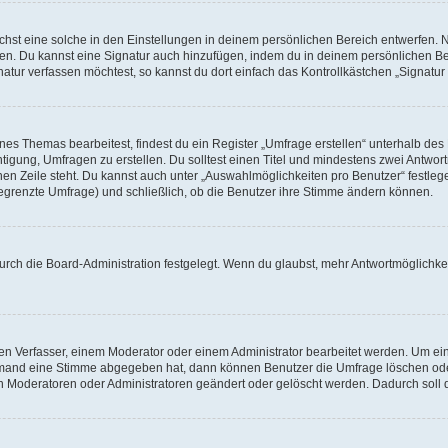
st eine solche in den Einstellungen in deinem persönlichen Bereich entwerfen. Na
eren. Du kannst eine Signatur auch hinzufügen, indem du in deinem persönlichen 
atur verfassen möchtest, so kannst du dort einfach das Kontrollkästchen „Signatu
s Themas bearbeitest, findest du ein Register „Umfrage erstellen“ unterhalb des F
htigung, Umfragen zu erstellen. Du solltest einen Titel und mindestens zwei Antwo
genen Zeile steht. Du kannst auch unter „Auswahlmöglichkeiten pro Benutzer“ festl
unbegrenzte Umfrage) und schließlich, ob die Benutzer ihre Stimme ändern können.
rch die Board-Administration festgelegt. Wenn du glaubst, mehr Antwortmöglichkei
n Verfasser, einem Moderator oder einem Administrator bearbeitet werden. Um ein
emand eine Stimme abgegeben hat, dann können Benutzer die Umfrage löschen oder 
 Moderatoren oder Administratoren geändert oder gelöscht werden. Dadurch soll 