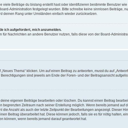
viele Beiträge du bislang erstellt hast oder identifizieren bestimmte Benutzer w
 Board-Administration festgelegt wurden. Bitte schreibe keine sinnlosen Beiträge
wird deinen Rang unter Umständen einfach wieder zurücksetzen.
rde ich aufgefordert, mich anzumelden.
ion für Nachrichten an andere Benutzer nutzen, falls diese von der Board-Administ
„Neues Thema“ klicken. Um auf einen Beitrag zu antworten, musst du auf „Antworte
e Berechtigungen sind jeweils am Ende der Foren- und der Beitragsansicht aufgeliste
r deine eigenen Beiträge bearbeiten oder löschen. Du kannst einen Beitrag bearbe
inen begrenzten Zeitraum nach seiner Erstellung möglich. Wenn bereits jemand auf de
 die Anzahl als auch der letzte Zeitpunkt der Bearbeitungen angezeigt. Dieser Hi
en Beitrag überarbeitet hat. Diese können jedoch, falls sie es für nötig halten, ei
hen können, wenn bereits jemand darauf geantwortet hat.