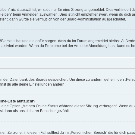
en“ nicht auswählst, wirst du nur für eine Sitzung angemeldet. Dies verhindert 
leiben“ beim Anmelden auswählen. Dies ist nicht empfehlenswert, wenn du dich an
 steht, dann wurde sie vermutlich von der Board-Administration ausgeschaltet.
BB erstellt hat und die dafür sorgen, dass du im Forum angemeldet bleibst. Außer
n aktiviert wurden. Wenn du Probleme bei der An- oder Abmeldung hast, kann es he
n in der Datenbank des Boards gespeichert. Um diese zu ändern, gehe in den „Persö
nst du alle deine Einstellungen ändern.
ine-Liste auftaucht?
n eine Option „Meinen Online-Status während dieser Sitzung verbergen“. Wenn du d
st dann als unsichtbarer Besucher gezählt.
en Zeitzone. In diesem Fall solltest du im „Persönlichen Bereich“ die für dich passe