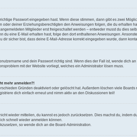
 richtige Passwort eingegeben hast. Wenn diese stimmen, dann gibt es zwei Mögl
tern oder deiner Erziehungsberechtigten den Anweisungen folgen, die du erhalten ha
u angemeldeten Mitglieder erst freigeschaltet werden – entweder musst du dies selbs
. Wenn du eine E-Mail erhalten hast, folge den dort enthaltenen Anweisungen. Ansons
 dir sicher bist, dass deine E-Mail-Adresse korrekt eingegeben wurde, dann kontak
Benutzername und dein Passwort richtig sind. Wenn dies der Fall ist, wende dich a
ionsproblem mit der Website vorliegt, welches ein Administrator lösen muss.
icht mehr anmelden?!
erschieden Gründen deaktiviert oder gelöscht hat. Außerdem löschen viele Boards r
triere dich einfach erneut und nimm aktiv an den Diskussionen teil!
 nicht wieder mitteilen, du kannst es jedoch zurücksetzen. Dies machst du, indem 
 dich schnell wieder anmelden können.
ückzusetzen, so wende dich an die Board-Administration.