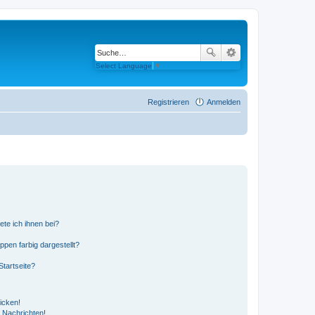
Select Language
▼
Registrieren
Anmelden
ete ich ihnen bei?
en farbig dargestellt?
tartseite?
icken!
 Nachrichten!