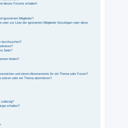
ed dieses Forums erhalten!
d ignorierten Mitglieder?
e oder zur Liste der ignorierten Mitglieder hinzufügen oder diese
en durchsuchen?
gebnisse?
re Seite?
hemen finden?
esezeichen und einem Abonnements für ein Thema oder Forum?
a setzen oder ein Thema abonnieren?
 zulässig?
hänge erhalten?
?