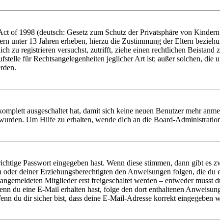
t of 1998 (deutsch: Gesetz zum Schutz der Privatsphäre von Kindern i
ern unter 13 Jahren erheben, hierzu die Zustimmung der Eltern bezieh
dich zu registrieren versuchst, zutrifft, ziehe einen rechtlichen Beista
stelle für Rechtsangelegenheiten jeglicher Art ist; außer solchen, die
erden.
 komplett ausgeschaltet hat, damit sich keine neuen Benutzer mehr anm
 wurden. Um Hilfe zu erhalten, wende dich an die Board-Administratio
richtige Passwort eingegeben hast. Wenn diese stimmen, dann gibt es
ern oder deiner Erziehungsberechtigten den Anweisungen folgen, die du e
 angemeldeten Mitglieder erst freigeschaltet werden – entweder musst du
. Wenn du eine E-Mail erhalten hast, folge den dort enthaltenen Anweis
nn du dir sicher bist, dass deine E-Mail-Adresse korrekt eingegeben w