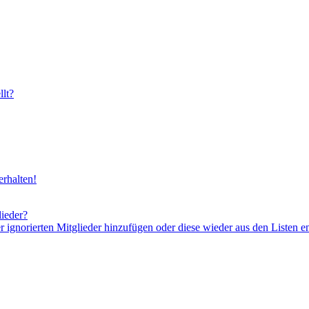
lt?
rhalten!
lieder?
er ignorierten Mitglieder hinzufügen oder diese wieder aus den Listen e