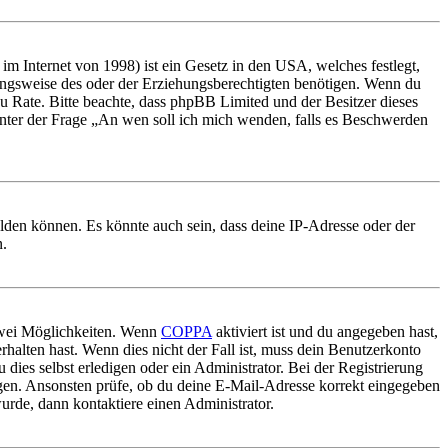
m Internet von 1998) ist ein Gesetz in den USA, welches festlegt,
ungsweise des oder der Erziehungsberechtigten benötigen. Wenn du
nd zu Rate. Bitte beachte, dass phpBB Limited und der Besitzer dieses
 unter der Frage „An wen soll ich mich wenden, falls es Beschwerden
elden können. Es könnte auch sein, dass deine IP-Adresse oder der
n.
 zwei Möglichkeiten. Wenn
COPPA
aktiviert ist und du angegeben hast,
rhalten hast. Wenn dies nicht der Fall ist, muss dein Benutzerkonto
 dies selbst erledigen oder ein Administrator. Bei der Registrierung
ungen. Ansonsten prüfe, ob du deine E-Mail-Adresse korrekt eingegeben
urde, dann kontaktiere einen Administrator.