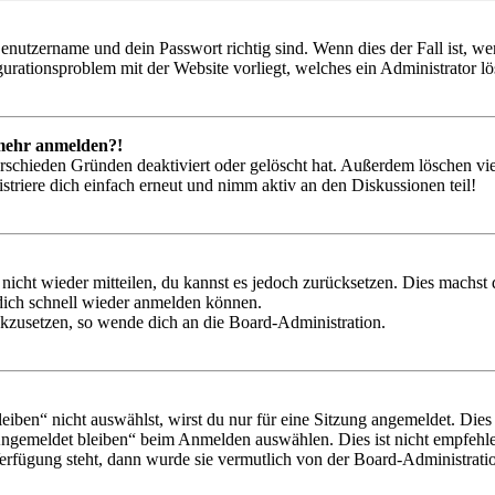
Benutzername und dein Passwort richtig sind. Wenn dies der Fall ist, w
igurationsproblem mit der Website vorliegt, welches ein Administrator l
t mehr anmelden?!
rschieden Gründen deaktiviert oder gelöscht hat. Außerdem löschen vie
triere dich einfach erneut und nimm aktiv an den Diskussionen teil!
 nicht wieder mitteilen, du kannst es jedoch zurücksetzen. Dies machs
 dich schnell wieder anmelden können.
ückzusetzen, so wende dich an die Board-Administration.
en“ nicht auswählst, wirst du nur für eine Sitzung angemeldet. Dies
Angemeldet bleiben“ beim Anmelden auswählen. Dies ist nicht empfehle
Verfügung steht, dann wurde sie vermutlich von der Board-Administratio