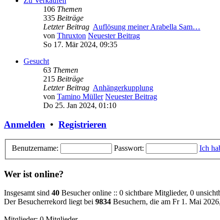
Zu Verkaufen
106
Themen
335
Beiträge
Letzter Beitrag
Auflösung meiner Arabella Sam…
von
Thruxton
Neuester Beitrag
So 17. Mär 2024, 09:35
Gesucht
63
Themen
215
Beiträge
Letzter Beitrag
Anhängerkupplung
von
Tamino Müller
Neuester Beitrag
Do 25. Jan 2024, 01:10
Anmelden
•
Registrieren
Benutzername:
Passwort:
Ich ha
Wer ist online?
Insgesamt sind
40
Besucher online :: 0 sichtbare Mitglieder, 0 unsich
Der Besucherrekord liegt bei
9834
Besuchern, die am Fr 1. Mai 2026, 
Mitglieder: 0 Mitglieder