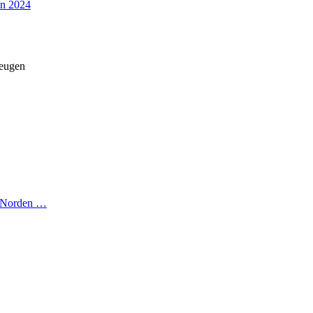
en 2024
zeugen
n Norden …