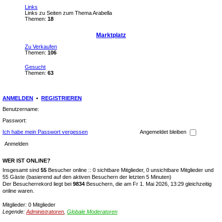
Links
Links zu Seiten zum Thema Arabella
Themen:
18
Marktplatz
Zu Verkaufen
Themen:
106
Gesucht
Themen:
63
ANMELDEN
•
REGISTRIEREN
Benutzername:
Passwort:
Ich habe mein Passwort vergessen
Angemeldet bleiben
WER IST ONLINE?
Insgesamt sind
55
Besucher online :: 0 sichtbare Mitglieder, 0 unsichtbare Mitglieder und
55 Gäste (basierend auf den aktiven Besuchern der letzten 5 Minuten)
Der Besucherrekord liegt bei
9834
Besuchern, die am Fr 1. Mai 2026, 13:29 gleichzeitig
online waren.
Mitglieder: 0 Mitglieder
Legende:
Administratoren
,
Globale Moderatoren