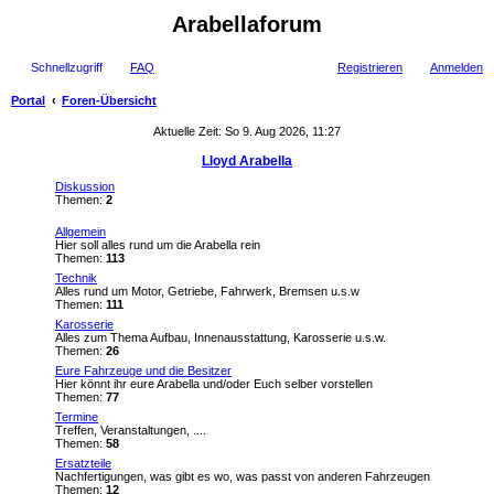
Arabellaforum
Schnellzugriff
FAQ
Registrieren
Anmelden
Portal
Foren-Übersicht
uc
Aktuelle Zeit: So 9. Aug 2026, 11:27
he
Lloyd Arabella
Diskussion
Themen:
2
Allgemein
Hier soll alles rund um die Arabella rein
Themen:
113
Technik
Alles rund um Motor, Getriebe, Fahrwerk, Bremsen u.s.w
Themen:
111
Karosserie
Alles zum Thema Aufbau, Innenausstattung, Karosserie u.s.w.
Themen:
26
Eure Fahrzeuge und die Besitzer
Hier könnt ihr eure Arabella und/oder Euch selber vorstellen
Themen:
77
Termine
Treffen, Veranstaltungen, ....
Themen:
58
Ersatzteile
Nachfertigungen, was gibt es wo, was passt von anderen Fahrzeugen
Themen:
12