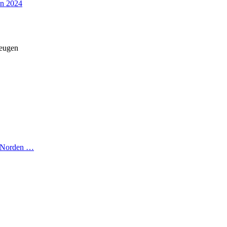
en 2024
zeugen
n Norden …