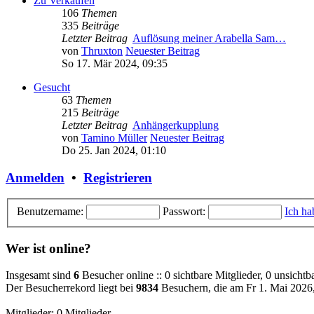
Zu Verkaufen
106
Themen
335
Beiträge
Letzter Beitrag
Auflösung meiner Arabella Sam…
von
Thruxton
Neuester Beitrag
So 17. Mär 2024, 09:35
Gesucht
63
Themen
215
Beiträge
Letzter Beitrag
Anhängerkupplung
von
Tamino Müller
Neuester Beitrag
Do 25. Jan 2024, 01:10
Anmelden
•
Registrieren
Benutzername:
Passwort:
Ich ha
Wer ist online?
Insgesamt sind
6
Besucher online :: 0 sichtbare Mitglieder, 0 unsicht
Der Besucherrekord liegt bei
9834
Besuchern, die am Fr 1. Mai 2026, 
Mitglieder: 0 Mitglieder