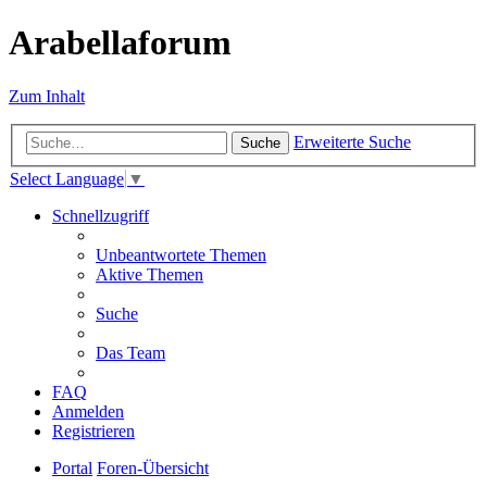
Arabellaforum
Zum Inhalt
Erweiterte Suche
Suche
Select Language
▼
Schnellzugriff
Unbeantwortete Themen
Aktive Themen
Suche
Das Team
FAQ
Anmelden
Registrieren
Portal
Foren-Übersicht