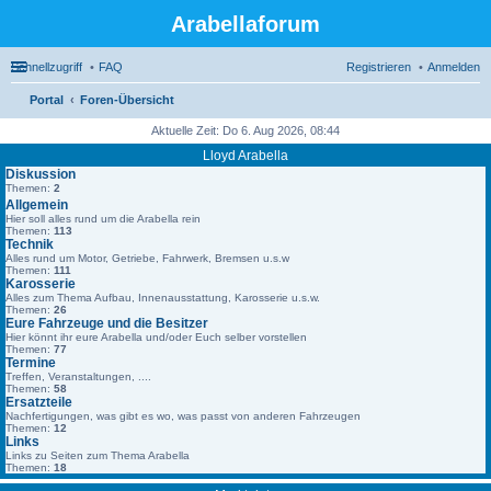
Arabellaforum
Schnellzugriff
FAQ
Registrieren
Anmelden
Portal
Foren-Übersicht
uc
Aktuelle Zeit: Do 6. Aug 2026, 08:44
he
Lloyd Arabella
Diskussion
Themen:
2
Allgemein
Hier soll alles rund um die Arabella rein
Themen:
113
Technik
Alles rund um Motor, Getriebe, Fahrwerk, Bremsen u.s.w
Themen:
111
Karosserie
Alles zum Thema Aufbau, Innenausstattung, Karosserie u.s.w.
Themen:
26
Eure Fahrzeuge und die Besitzer
Hier könnt ihr eure Arabella und/oder Euch selber vorstellen
Themen:
77
Termine
Treffen, Veranstaltungen, ....
Themen:
58
Ersatzteile
Nachfertigungen, was gibt es wo, was passt von anderen Fahrzeugen
Themen:
12
Links
Links zu Seiten zum Thema Arabella
Themen:
18