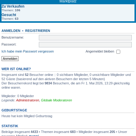
Marktplatz
Zu Verkaufen
Themen:
106
Gesucht
Themen:
63
ANMELDEN
•
REGISTRIEREN
Benutzername:
Passwort:
Ich habe mein Passwort vergessen
Angemeldet bleiben
WER IST ONLINE?
Insgesamt sind
52
Besucher online :: 0 sichtbare Mitglieder, 0 unsichtbare Mitglieder und
52 Gäste (basierend auf den aktiven Besuchern der letzten 5 Minuten)
Der Besucherrekord liegt bei
9834
Besuchern, die am Fr 1. Mai 2026, 13:29 gleichzeitig
online waren.
Mitglieder: 0 Mitglieder
Legende:
Administratoren
,
Globale Moderatoren
GEBURTSTAGE
Heute hat kein Mitglied Geburtstag
STATISTIK
Beiträge insgesamt
4433
• Themen insgesamt
683
• Mitglieder insgesamt
205
• Unser