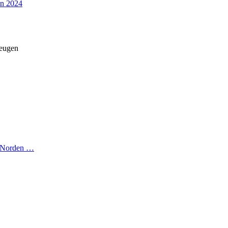
en 2024
zeugen
n Norden …