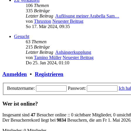
Zu Verkaufen
106
Themen
335
Beiträge
Letzter Beitrag
Auflösung meiner Arabella Sam…
von
Thruxton
Neuester Beitrag
So 17. Mär 2024, 09:35
Gesucht
63
Themen
215
Beiträge
Letzter Beitrag
Anhängerkupplung
von
Tamino Müller
Neuester Beitrag
Do 25. Jan 2024, 01:10
Anmelden
•
Registrieren
Benutzername:
Passwort:
Ich ha
Wer ist online?
Insgesamt sind
47
Besucher online :: 0 sichtbare Mitglieder, 0 unsich
Der Besucherrekord liegt bei
9834
Besuchern, die am Fr 1. Mai 2026, 
Mitglieder: 0 Mitglieder