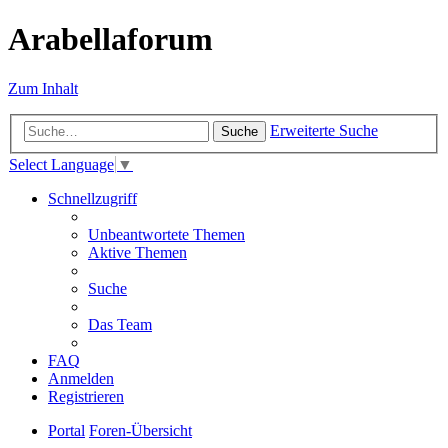
Arabellaforum
Zum Inhalt
Erweiterte Suche
Suche
Select Language
▼
Schnellzugriff
Unbeantwortete Themen
Aktive Themen
Suche
Das Team
FAQ
Anmelden
Registrieren
Portal
Foren-Übersicht