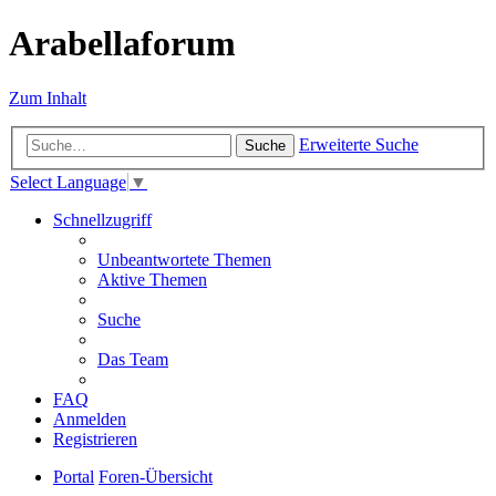
Arabellaforum
Zum Inhalt
Erweiterte Suche
Suche
Select Language
▼
Schnellzugriff
Unbeantwortete Themen
Aktive Themen
Suche
Das Team
FAQ
Anmelden
Registrieren
Portal
Foren-Übersicht