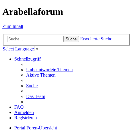
Arabellaforum
Zum Inhalt
Erweiterte Suche
Suche
Select Language
▼
Schnellzugriff
Unbeantwortete Themen
Aktive Themen
Suche
Das Team
FAQ
Anmelden
Registrieren
Portal
Foren-Übersicht