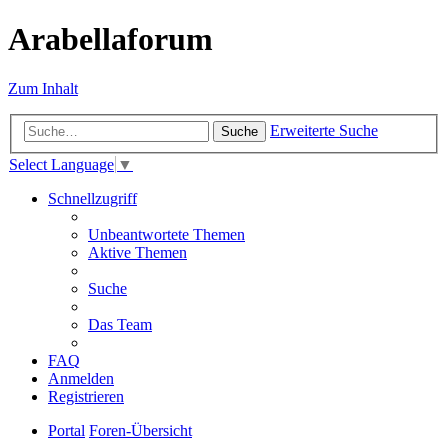
Arabellaforum
Zum Inhalt
Erweiterte Suche
Suche
Select Language
▼
Schnellzugriff
Unbeantwortete Themen
Aktive Themen
Suche
Das Team
FAQ
Anmelden
Registrieren
Portal
Foren-Übersicht