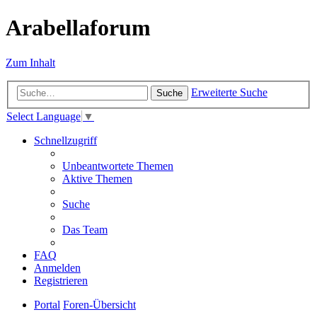
Arabellaforum
Zum Inhalt
Erweiterte Suche
Suche
Select Language
▼
Schnellzugriff
Unbeantwortete Themen
Aktive Themen
Suche
Das Team
FAQ
Anmelden
Registrieren
Portal
Foren-Übersicht