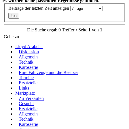
Es wurden keine passenden Ergebnisse gefunden.
Beiträge der letzten Zeit anzeigen
Die Suche ergab 0 Treffer • Seite
1
von
1
Gehe zu
Lloyd Arabella
Diskussion
Allgemein
Technik
Karosserie
Eure Fahrzeuge und die Besitzer
Termine
Ersatzteile
Links
Marktplatz
Zu Verkaufen
Gesucht
Ersatzteile
Allgemein
Technik
Karosserie