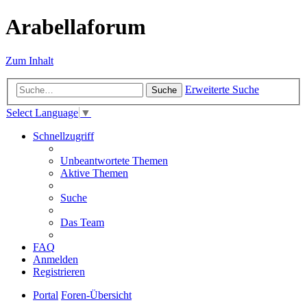
Arabellaforum
Zum Inhalt
Erweiterte Suche
Suche
Select Language
▼
Schnellzugriff
Unbeantwortete Themen
Aktive Themen
Suche
Das Team
FAQ
Anmelden
Registrieren
Portal
Foren-Übersicht