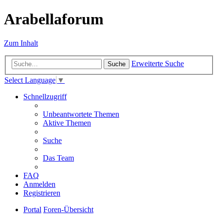
Arabellaforum
Zum Inhalt
Erweiterte Suche
Suche
Select Language
▼
Schnellzugriff
Unbeantwortete Themen
Aktive Themen
Suche
Das Team
FAQ
Anmelden
Registrieren
Portal
Foren-Übersicht