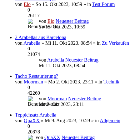
von
Elo
» So 15. Okt 2023, 10:59 » in
Test Forum
0
26117
von
Elo
Neuester Beitrag
So 15. Okt 2023, 10:59
2 Arabellas aus Barcelona
von
Arabella
» Mi 11. Okt 2023, 08:54 » in
Zu Verkaufen
0
21074
von
Arabella
Neuester Beitrag
Mi 11. Okt 2023, 08:54
Tacho Restaurierung?
von
Moorman
» Mo 2. Okt 2023, 23:11 » in
Technik
0
42260
von
Moorman
Neuester Beitrag
Mo 2. Okt 2023, 23:11
Teppichsatz Arabella
von
QuaXX
» Mi 9. Aug 2023, 10:59 » in
Allgemein
0
20878
von
QuaXX
Neuester Beitrag