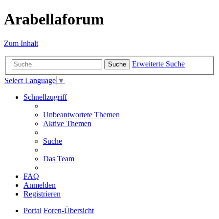
Arabellaforum
Zum Inhalt
Erweiterte Suche
Suche
Select Language
▼
Schnellzugriff
Unbeantwortete Themen
Aktive Themen
Suche
Das Team
FAQ
Anmelden
Registrieren
Portal
Foren-Übersicht