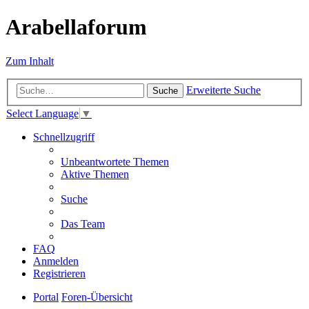
Arabellaforum
Zum Inhalt
Erweiterte Suche
Suche
Select Language
▼
Schnellzugriff
Unbeantwortete Themen
Aktive Themen
Suche
Das Team
FAQ
Anmelden
Registrieren
Portal
Foren-Übersicht