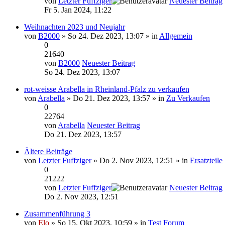
von
Letzter Fuffziger
Neuester Beitrag
Fr 5. Jan 2024, 11:22
Weihnachten 2023 und Neujahr
von
B2000
» So 24. Dez 2023, 13:07 » in
Allgemein
0
21640
von
B2000
Neuester Beitrag
So 24. Dez 2023, 13:07
rot-weisse Arabella in Rheinland-Pfalz zu verkaufen
von
Arabella
» Do 21. Dez 2023, 13:57 » in
Zu Verkaufen
0
22764
von
Arabella
Neuester Beitrag
Do 21. Dez 2023, 13:57
Ältere Beiträge
von
Letzter Fuffziger
» Do 2. Nov 2023, 12:51 » in
Ersatzteile
0
21222
von
Letzter Fuffziger
Neuester Beitrag
Do 2. Nov 2023, 12:51
Zusammenführung 3
von
Elo
» So 15. Okt 2023, 10:59 » in
Test Forum