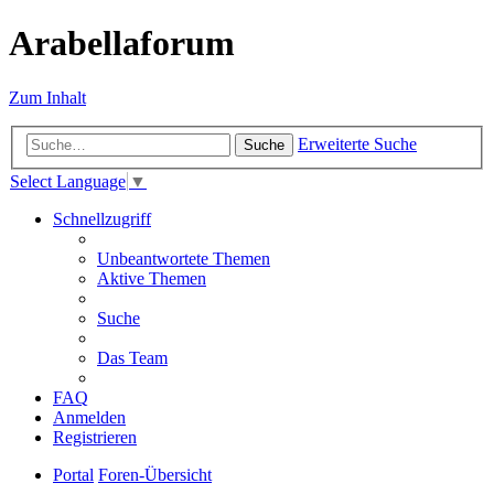
Arabellaforum
Zum Inhalt
Erweiterte Suche
Suche
Select Language
▼
Schnellzugriff
Unbeantwortete Themen
Aktive Themen
Suche
Das Team
FAQ
Anmelden
Registrieren
Portal
Foren-Übersicht