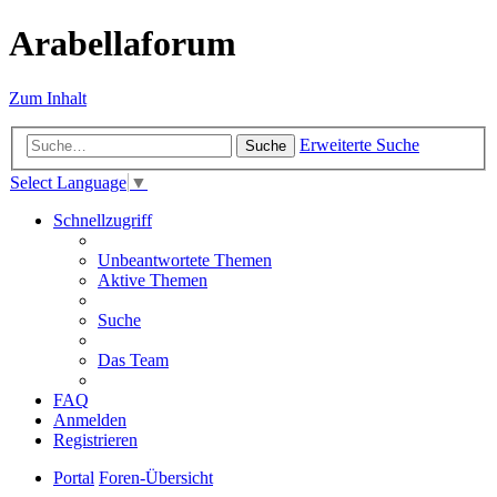
Arabellaforum
Zum Inhalt
Erweiterte Suche
Suche
Select Language
▼
Schnellzugriff
Unbeantwortete Themen
Aktive Themen
Suche
Das Team
FAQ
Anmelden
Registrieren
Portal
Foren-Übersicht