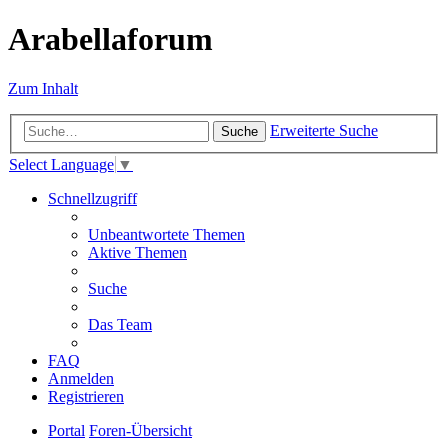
Arabellaforum
Zum Inhalt
Erweiterte Suche
Suche
Select Language
▼
Schnellzugriff
Unbeantwortete Themen
Aktive Themen
Suche
Das Team
FAQ
Anmelden
Registrieren
Portal
Foren-Übersicht