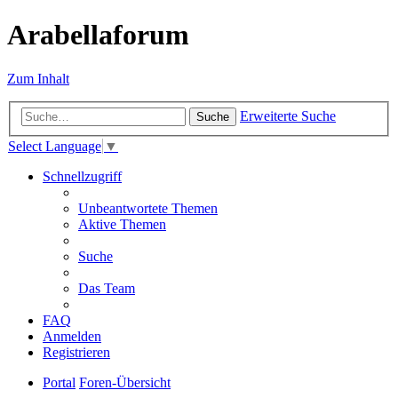
Arabellaforum
Zum Inhalt
Erweiterte Suche
Suche
Select Language
▼
Schnellzugriff
Unbeantwortete Themen
Aktive Themen
Suche
Das Team
FAQ
Anmelden
Registrieren
Portal
Foren-Übersicht