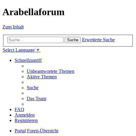
Arabellaforum
Zum Inhalt
Erweiterte Suche
Suche
Select Language
▼
Schnellzugriff
Unbeantwortete Themen
Aktive Themen
Suche
Das Team
FAQ
Anmelden
Registrieren
Portal
Foren-Übersicht