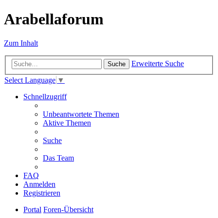
Arabellaforum
Zum Inhalt
Erweiterte Suche
Suche
Select Language
▼
Schnellzugriff
Unbeantwortete Themen
Aktive Themen
Suche
Das Team
FAQ
Anmelden
Registrieren
Portal
Foren-Übersicht