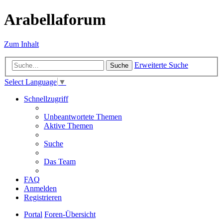
Arabellaforum
Zum Inhalt
Erweiterte Suche
Suche
Select Language
▼
Schnellzugriff
Unbeantwortete Themen
Aktive Themen
Suche
Das Team
FAQ
Anmelden
Registrieren
Portal
Foren-Übersicht