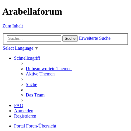
Arabellaforum
Zum Inhalt
Erweiterte Suche
Suche
Select Language
▼
Schnellzugriff
Unbeantwortete Themen
Aktive Themen
Suche
Das Team
FAQ
Anmelden
Registrieren
Portal
Foren-Übersicht