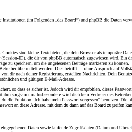
ene Institutionen (im Folgenden „das Board“) und phpBB die Daten ve
Cookies sind kleine Textdateien, die dein Browser als temporäre Datei
ssion-ID), die dir von phpBB automatisch zugewiesen wird. Ein dritt
räge zu speichern, um die ungelesenen Beiträge markieren zu können.
reiber übermittelt werden. Dies betrifft — ohne Anspruch auf Vollstän
 von dir nach deiner Registrierung erstellten Nachrichten. Dein Benu
sönlichen und gültigen E-Mail-Adresse.
ert, so dass es sicher ist. Jedoch wird dir empfohlen, dieses Passwor
it ihm sorgsam um. Insbesondere wird dich kein Vertreter des Betreibe
nst du die Funktion „Ich habe mein Passwort vergessen“ benutzen. Di
asswort an diese Adresse, mit dem du dann auf das Board zugreifen kan
ng eingegebenen Daten sowie laufende Zugriffsdaten (Datum und Uhrze