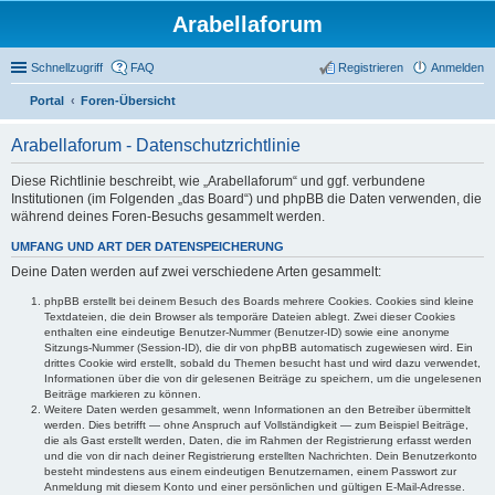
Arabellaforum
Schnellzugriff
FAQ
Registrieren
Anmelden
Portal
Foren-Übersicht
uc
Arabellaforum - Datenschutzrichtlinie
he
Diese Richtlinie beschreibt, wie „Arabellaforum“ und ggf. verbundene
Institutionen (im Folgenden „das Board“) und phpBB die Daten verwenden, die
während deines Foren-Besuchs gesammelt werden.
UMFANG UND ART DER DATENSPEICHERUNG
Deine Daten werden auf zwei verschiedene Arten gesammelt:
phpBB erstellt bei deinem Besuch des Boards mehrere Cookies. Cookies sind kleine
Textdateien, die dein Browser als temporäre Dateien ablegt. Zwei dieser Cookies
enthalten eine eindeutige Benutzer-Nummer (Benutzer-ID) sowie eine anonyme
Sitzungs-Nummer (Session-ID), die dir von phpBB automatisch zugewiesen wird. Ein
drittes Cookie wird erstellt, sobald du Themen besucht hast und wird dazu verwendet,
Informationen über die von dir gelesenen Beiträge zu speichern, um die ungelesenen
Beiträge markieren zu können.
Weitere Daten werden gesammelt, wenn Informationen an den Betreiber übermittelt
werden. Dies betrifft — ohne Anspruch auf Vollständigkeit — zum Beispiel Beiträge,
die als Gast erstellt werden, Daten, die im Rahmen der Registrierung erfasst werden
und die von dir nach deiner Registrierung erstellten Nachrichten. Dein Benutzerkonto
besteht mindestens aus einem eindeutigen Benutzernamen, einem Passwort zur
Anmeldung mit diesem Konto und einer persönlichen und gültigen E-Mail-Adresse.