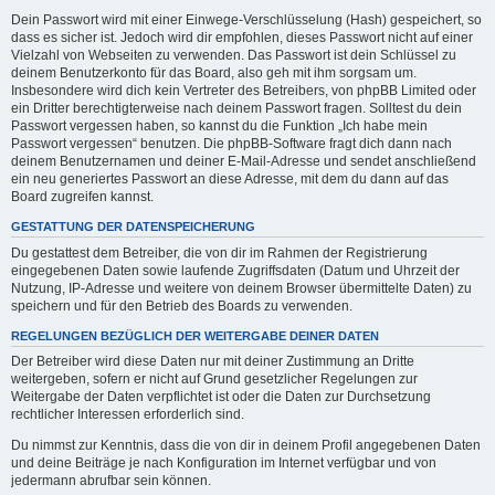
Dein Passwort wird mit einer Einwege-Verschlüsselung (Hash) gespeichert, so
dass es sicher ist. Jedoch wird dir empfohlen, dieses Passwort nicht auf einer
Vielzahl von Webseiten zu verwenden. Das Passwort ist dein Schlüssel zu
deinem Benutzerkonto für das Board, also geh mit ihm sorgsam um.
Insbesondere wird dich kein Vertreter des Betreibers, von phpBB Limited oder
ein Dritter berechtigterweise nach deinem Passwort fragen. Solltest du dein
Passwort vergessen haben, so kannst du die Funktion „Ich habe mein
Passwort vergessen“ benutzen. Die phpBB-Software fragt dich dann nach
deinem Benutzernamen und deiner E-Mail-Adresse und sendet anschließend
ein neu generiertes Passwort an diese Adresse, mit dem du dann auf das
Board zugreifen kannst.
GESTATTUNG DER DATENSPEICHERUNG
Du gestattest dem Betreiber, die von dir im Rahmen der Registrierung
eingegebenen Daten sowie laufende Zugriffsdaten (Datum und Uhrzeit der
Nutzung, IP-Adresse und weitere von deinem Browser übermittelte Daten) zu
speichern und für den Betrieb des Boards zu verwenden.
REGELUNGEN BEZÜGLICH DER WEITERGABE DEINER DATEN
Der Betreiber wird diese Daten nur mit deiner Zustimmung an Dritte
weitergeben, sofern er nicht auf Grund gesetzlicher Regelungen zur
Weitergabe der Daten verpflichtet ist oder die Daten zur Durchsetzung
rechtlicher Interessen erforderlich sind.
Du nimmst zur Kenntnis, dass die von dir in deinem Profil angegebenen Daten
und deine Beiträge je nach Konfiguration im Internet verfügbar und von
jedermann abrufbar sein können.