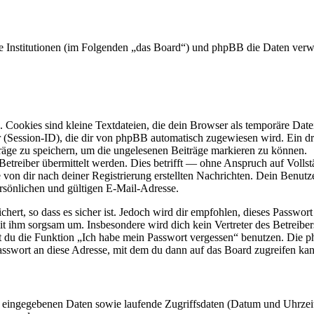
ene Institutionen (im Folgenden „das Board“) und phpBB die Daten ve
Cookies sind kleine Textdateien, die dein Browser als temporäre Datei
ssion-ID), die dir von phpBB automatisch zugewiesen wird. Ein dritt
räge zu speichern, um die ungelesenen Beiträge markieren zu können.
reiber übermittelt werden. Dies betrifft — ohne Anspruch auf Vollstän
 von dir nach deiner Registrierung erstellten Nachrichten. Dein Benu
sönlichen und gültigen E-Mail-Adresse.
ert, so dass es sicher ist. Jedoch wird dir empfohlen, dieses Passwor
it ihm sorgsam um. Insbesondere wird dich kein Vertreter des Betreibe
nst du die Funktion „Ich habe mein Passwort vergessen“ benutzen. Di
asswort an diese Adresse, mit dem du dann auf das Board zugreifen kan
ng eingegebenen Daten sowie laufende Zugriffsdaten (Datum und Uhrze