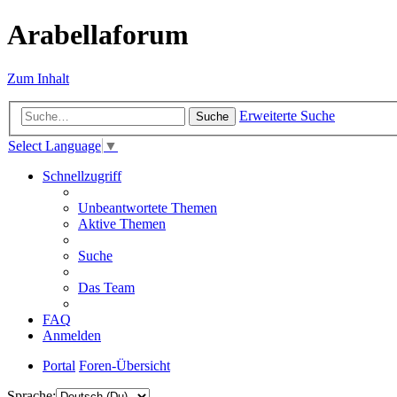
Arabellaforum
Zum Inhalt
Erweiterte Suche
Suche
Select Language
▼
Schnellzugriff
Unbeantwortete Themen
Aktive Themen
Suche
Das Team
FAQ
Anmelden
Portal
Foren-Übersicht
Sprache: