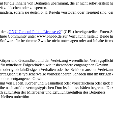
für die Inhalte von Beiträgen übernimmt, die er nicht selbst erstellt 
it zu löschen oder zu sperren.
uändern, sofern sie gegen o. g. Regeln verstoßen oder geeignet sind, 
 der „
GNU General Public License v2
“ (GPL) bereitgestellten Foren
hige Community unter www.phpbb.de zur Verfügung gestellt. Beide hab
oftware für bestimmte Zwecke nicht untersagen oder auf Inhalte frem
rper und Gesundheit und der Verletzung wesentlicher Vertragspflichten
ch für mittelbare Folgeschäden wie insbesondere entgangenen Gewinn.
em oder grob fahrlässigem Verhalten oder bei Schäden aus der Verletz
i Vertragsschluss typischerweise vorhersehbaren Schäden und im übrigen
besondere entgangenen Gewinn.
ng von Leben, Körper und Gesundheit oder vorsätzlichem oder grob fah
e nach auf die vertragstypischen Durchschnittsschäden begrenzt. Dies
h zugunsten der Mitarbeiter und Erfüllungsgehilfen des Betreibers.
bleiben unberührt.