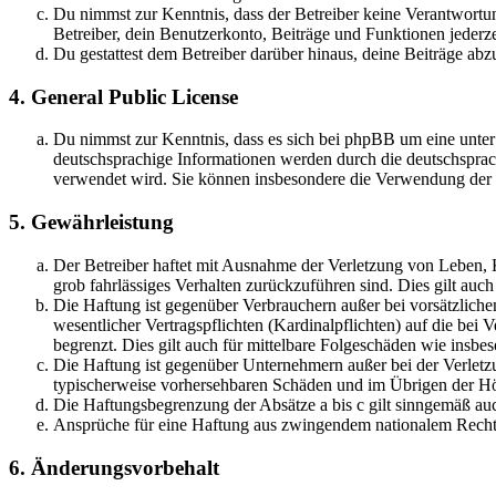
Du nimmst zur Kenntnis, dass der Betreiber keine Verantwortung 
Betreiber, dein Benutzerkonto, Beiträge und Funktionen jederze
Du gestattest dem Betreiber darüber hinaus, deine Beiträge abz
4. General Public License
Du nimmst zur Kenntnis, dass es sich bei phpBB um eine unter
deutschsprachige Informationen werden durch die deutschsprac
verwendet wird. Sie können insbesondere die Verwendung der S
5. Gewährleistung
Der Betreiber haftet mit Ausnahme der Verletzung von Leben, Kö
grob fahrlässiges Verhalten zurückzuführen sind. Dies gilt au
Die Haftung ist gegenüber Verbrauchern außer bei vorsätzlich
wesentlicher Vertragspflichten (Kardinalpflichten) auf die be
begrenzt. Dies gilt auch für mittelbare Folgeschäden wie ins
Die Haftung ist gegenüber Unternehmern außer bei der Verletzu
typischerweise vorhersehbaren Schäden und im Übrigen der Höh
Die Haftungsbegrenzung der Absätze a bis c gilt sinngemäß auc
Ansprüche für eine Haftung aus zwingendem nationalem Recht 
6. Änderungsvorbehalt