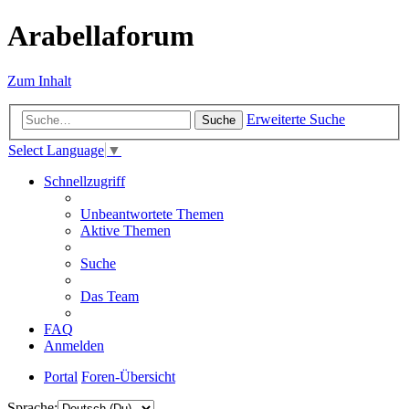
Arabellaforum
Zum Inhalt
Erweiterte Suche
Suche
Select Language
▼
Schnellzugriff
Unbeantwortete Themen
Aktive Themen
Suche
Das Team
FAQ
Anmelden
Portal
Foren-Übersicht
Sprache: