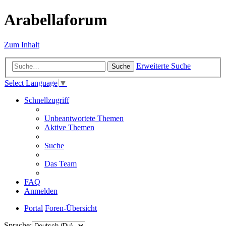
Arabellaforum
Zum Inhalt
Erweiterte Suche
Suche
Select Language
▼
Schnellzugriff
Unbeantwortete Themen
Aktive Themen
Suche
Das Team
FAQ
Anmelden
Portal
Foren-Übersicht
Sprache: