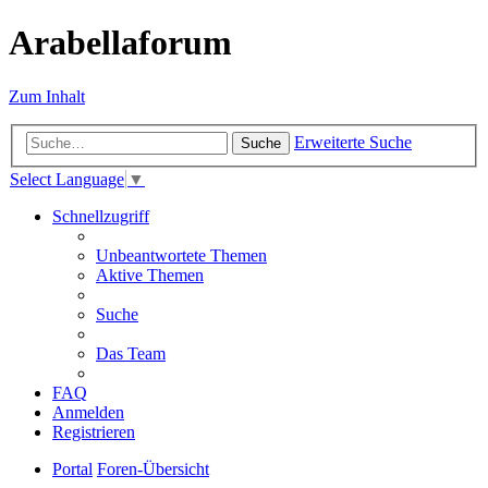
Arabellaforum
Zum Inhalt
Erweiterte Suche
Suche
Select Language
▼
Schnellzugriff
Unbeantwortete Themen
Aktive Themen
Suche
Das Team
FAQ
Anmelden
Registrieren
Portal
Foren-Übersicht