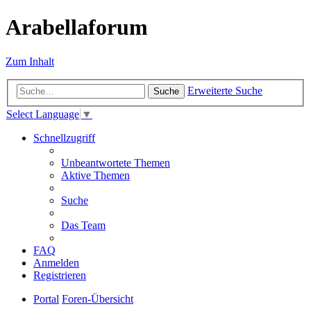
Arabellaforum
Zum Inhalt
Erweiterte Suche
Suche
Select Language
▼
Schnellzugriff
Unbeantwortete Themen
Aktive Themen
Suche
Das Team
FAQ
Anmelden
Registrieren
Portal
Foren-Übersicht