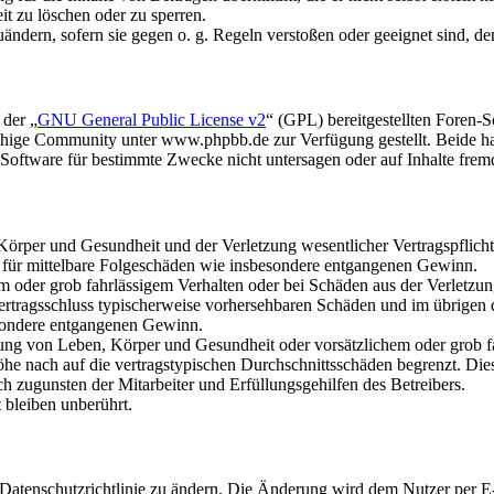
it zu löschen oder zu sperren.
uändern, sofern sie gegen o. g. Regeln verstoßen oder geeignet sind, 
 der „
GNU General Public License v2
“ (GPL) bereitgestellten Foren
hige Community unter www.phpbb.de zur Verfügung gestellt. Beide hab
oftware für bestimmte Zwecke nicht untersagen oder auf Inhalte frem
rper und Gesundheit und der Verletzung wesentlicher Vertragspflichten
ch für mittelbare Folgeschäden wie insbesondere entgangenen Gewinn.
em oder grob fahrlässigem Verhalten oder bei Schäden aus der Verletz
i Vertragsschluss typischerweise vorhersehbaren Schäden und im übrigen
besondere entgangenen Gewinn.
ng von Leben, Körper und Gesundheit oder vorsätzlichem oder grob fah
e nach auf die vertragstypischen Durchschnittsschäden begrenzt. Dies
h zugunsten der Mitarbeiter und Erfüllungsgehilfen des Betreibers.
bleiben unberührt.
 Datenschutzrichtlinie zu ändern. Die Änderung wird dem Nutzer per E-