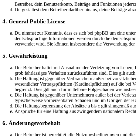
Betreiber, dein Benutzerkonto, Beiträge und Funktionen jederze
Du gestattest dem Betreiber darüber hinaus, deine Beiträge abz
4. General Public License
Du nimmst zur Kenntnis, dass es sich bei phpBB um eine unter
deutschsprachige Informationen werden durch die deutschsprac
verwendet wird. Sie können insbesondere die Verwendung der S
5. Gewährleistung
Der Betreiber haftet mit Ausnahme der Verletzung von Leben, Kö
grob fahrlässiges Verhalten zurückzuführen sind. Dies gilt au
Die Haftung ist gegenüber Verbrauchern außer bei vorsätzlich
wesentlicher Vertragspflichten (Kardinalpflichten) auf die be
begrenzt. Dies gilt auch für mittelbare Folgeschäden wie ins
Die Haftung ist gegenüber Unternehmern außer bei der Verletzu
typischerweise vorhersehbaren Schäden und im Übrigen der Höh
Die Haftungsbegrenzung der Absätze a bis c gilt sinngemäß auc
Ansprüche für eine Haftung aus zwingendem nationalem Recht 
6. Änderungsvorbehalt
Der Betreiber ist berechtigt, die Nutzungsbedingungen und die