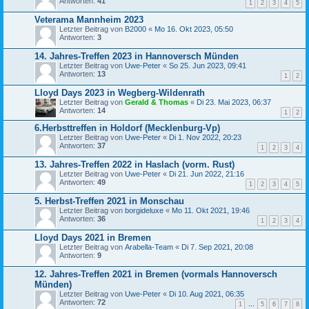
Antworten:
41
1
2
3
4
5
Veterama Mannheim 2023
Letzter Beitrag von
B2000
«
Mo 16. Okt 2023, 05:50
Antworten:
3
14. Jahres-Treffen 2023 in Hannoversch Münden
Letzter Beitrag von
Uwe-Peter
«
So 25. Jun 2023, 09:41
Antworten:
13
1
2
Lloyd Days 2023 in Wegberg-Wildenrath
Letzter Beitrag von
Gerald & Thomas
«
Di 23. Mai 2023, 06:37
Antworten:
14
1
2
6.Herbsttreffen in Holdorf (Mecklenburg-Vp)
Letzter Beitrag von
Uwe-Peter
«
Di 1. Nov 2022, 20:23
Antworten:
37
1
2
3
4
13. Jahres-Treffen 2022 in Haslach (vorm. Rust)
Letzter Beitrag von
Uwe-Peter
«
Di 21. Jun 2022, 21:16
Antworten:
49
1
2
3
4
5
5. Herbst-Treffen 2021 in Monschau
Letzter Beitrag von
borgideluxe
«
Mo 11. Okt 2021, 19:46
Antworten:
36
1
2
3
4
Lloyd Days 2021 in Bremen
Letzter Beitrag von
Arabella-Team
«
Di 7. Sep 2021, 20:08
Antworten:
9
12. Jahres-Treffen 2021 in Bremen (vormals Hannoversch
Münden)
Letzter Beitrag von
Uwe-Peter
«
Di 10. Aug 2021, 06:35
Antworten:
72
1
…
5
6
7
8