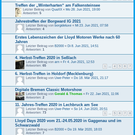
Treffen der „Winterharten“ am Falkensteinsee
Letzter Beitrag von
QuaXX
«
Mo 28. Jun 2021, 19:00
Antworten:
5
Jahrestreffen der Borgward IG 2021
Letzter Beitrag von
borgideluxe
«
Mi 23. Jun 2021, 07:58
Antworten:
4
Erstes Lebenszeichen der Lloyd Motoren Werke nach 60
Jahren
Letzter Beitrag von
B2000
«
Di 8. Jun 2021, 14:51
Antworten:
1
4. Herbst-Treffen 2020 in Seßlach
Letzter Beitrag von
arn
«
Fr 4. Jun 2021, 12:53
Antworten:
65
1
…
4
5
6
7
6. Herbst-Treffen in Holdorf (Mecklenburg)
Letzter Beitrag von
Uwe-Peter
«
Do 18. Mär 2021, 21:17
Digitale Bremen Classic Motorshow
Letzter Beitrag von
Gerald & Thomas
«
Fr 22. Jan 2021, 11:06
Antworten:
2
11. Jahres-Treffen 2020 in Lechbruck am See
Letzter Beitrag von
Uwe-Peter
«
So 14. Jun 2020, 20:51
Antworten:
73
1
…
5
6
7
8
Lloyd Days 2020 vom 21.-24.05.2020 in Gaggenau und im
Schwarzwald
Letzter Beitrag von
B2000
«
Do 19. Mär 2020, 18:03
Antworten:
7