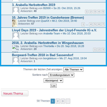
3. Arabella Herbsttreffen 2019
Letzter Beitrag von
B2000
«
So 20. Okt 2019, 15:26
Antworten:
40
1
2
3
4
5
10. Jahres-Treffen 2019 in Ganderkesee (Bremen)
Letzter Beitrag von
QuaXX
«
Mi 2. Okt 2019, 19:40
Antworten:
67
1
…
4
5
6
7
Lloyd Days 2019 - Jahrestreffen der Lloyd-Freunde IG e.V.
Letzter Beitrag von
Arabella-Team
«
Mo 10. Dez 2018, 20:03
2018, 2. Arabella- Herbsttreffen in Wingeshausen
Letzter Beitrag von
Thorbella
«
Do 20. Sep 2018, 16:28
Antworten:
20
1
2
3
Borgward-Treffen 2018 in Bad Sassendorf
Letzter Beitrag von
borgideluxe
«
Mo 27. Aug 2018, 19:04
Antworten:
1
Themen der letzten Zeit anzeigen:
Sortiere nach
Neues Thema
58 Themen
1
2
3