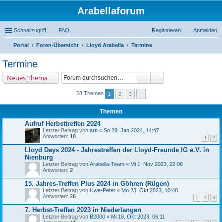
Arabellaforum
Schnellzugriff
FAQ
Registrieren
Anmelden
Portal
Foren-Übersicht
Lloyd Arabella
Termine
uc
Termine
he
Neues Thema
58 Themen
1
2
3
Themen
Aufruf Herbsttreffen 2024
Letzter Beitrag von
arn
«
So 28. Jan 2024, 14:47
Antworten:
18
1
2
Lloyd Days 2024 - Jahrestreffen der Lloyd-Freunde IG e.V. in
Nienburg
Letzter Beitrag von
Arabella-Team
«
Mi 1. Nov 2023, 22:06
Antworten:
2
15. Jahres-Treffen Plus 2024 in Göhren (Rügen)
Letzter Beitrag von
Uwe-Peter
«
Mo 23. Okt 2023, 10:48
Antworten:
26
1
2
3
7. Herbst-Treffen 2023 in Niederlangen
Letzter Beitrag von
B2000
«
Mi 18. Okt 2023, 06:11