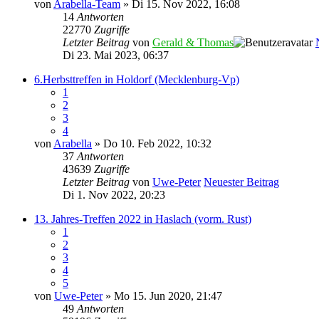
von
Arabella-Team
» Di 15. Nov 2022, 16:08
14
Antworten
22770
Zugriffe
Letzter Beitrag
von
Gerald & Thomas
Di 23. Mai 2023, 06:37
6.Herbsttreffen in Holdorf (Mecklenburg-Vp)
1
2
3
4
von
Arabella
» Do 10. Feb 2022, 10:32
37
Antworten
43639
Zugriffe
Letzter Beitrag
von
Uwe-Peter
Neuester Beitrag
Di 1. Nov 2022, 20:23
13. Jahres-Treffen 2022 in Haslach (vorm. Rust)
1
2
3
4
5
von
Uwe-Peter
» Mo 15. Jun 2020, 21:47
49
Antworten