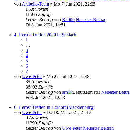
von
Arabella-Team
» Mo 7. Jun 2021, 22:05
1
Antworten
11595
Zugriffe
Letzter Beitrag
von
B2000
Neuester Beitrag
Di 8. Jun 2021, 14:51
4. Herbst-Treffen 2020 in Seßlach
1
…
3
4
5
6
7
von
Uwe-Peter
» Mo 22. Jul 2019, 16:48
65
Antworten
86403
Zugriffe
Letzter Beitrag
von
arn
Neuester Beitr
Fr 4. Jun 2021, 12:53
6. Herbst-Treffen in Holdorf (Mecklenburg)
von
Uwe-Peter
» Do 18. Mär 2021, 21:17
0
Antworten
11299
Zugriffe
Letzter Beitrag
von
Uwe-Peter
Neuester Beitrag