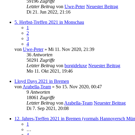
59196
Zugriffe
Letzter Beitrag
von
Uwe-Peter
Neuester Beitrag
Di 21. Jun 2022, 21:16
5. Herbst-Treffen 2021 in Monschau
1
2
3
4
von
Uwe-Peter
» Mi 11. Nov 2020, 21:39
36
Antworten
50291
Zugriffe
Letzter Beitrag
von
borgideluxe
Neuester Beitrag
Mo 11. Okt 2021, 19:46
Lloyd Days 2021 in Bremen
von
Arabella-Team
» So 15. Nov 2020, 00:47
9
Antworten
18061
Zugriffe
Letzter Beitrag
von
Arabella-Team
Neuester Beitrag
Di 7. Sep 2021, 20:08
12. Jahres-Treffen 2021 in Bremen (vormals Hannoversch Mü
1
…
4