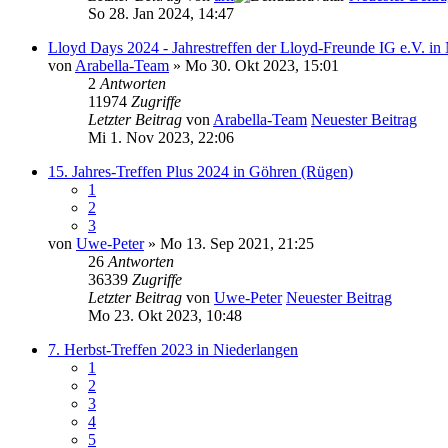
So 28. Jan 2024, 14:47
Lloyd Days 2024 - Jahrestreffen der Lloyd-Freunde IG e.V. in
von
Arabella-Team
» Mo 30. Okt 2023, 15:01
2
Antworten
11974
Zugriffe
Letzter Beitrag
von
Arabella-Team
Neuester Beitrag
Mi 1. Nov 2023, 22:06
15. Jahres-Treffen Plus 2024 in Göhren (Rügen)
1
2
3
von
Uwe-Peter
» Mo 13. Sep 2021, 21:25
26
Antworten
36339
Zugriffe
Letzter Beitrag
von
Uwe-Peter
Neuester Beitrag
Mo 23. Okt 2023, 10:48
7. Herbst-Treffen 2023 in Niederlangen
1
2
3
4
5