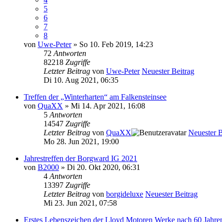
5
6
7
8
von
Uwe-Peter
» So 10. Feb 2019, 14:23
72
Antworten
82218
Zugriffe
Letzter Beitrag
von
Uwe-Peter
Neuester Beitrag
Di 10. Aug 2021, 06:35
Treffen der „Winterharten“ am Falkensteinsee
von
QuaXX
» Mi 14. Apr 2021, 16:08
5
Antworten
14547
Zugriffe
Letzter Beitrag
von
QuaXX
Neuester B
Mo 28. Jun 2021, 19:00
Jahrestreffen der Borgward IG 2021
von
B2000
» Di 20. Okt 2020, 06:31
4
Antworten
13397
Zugriffe
Letzter Beitrag
von
borgideluxe
Neuester Beitrag
Mi 23. Jun 2021, 07:58
Erstes Lebenszeichen der Lloyd Motoren Werke nach 60 Jahre