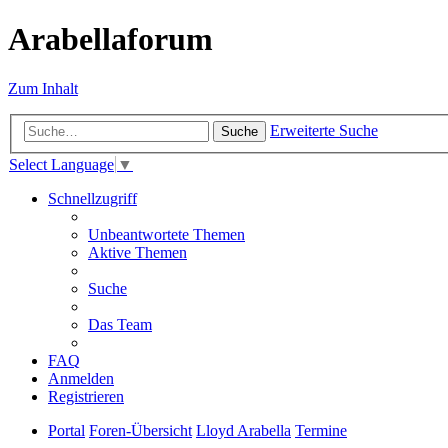
Arabellaforum
Zum Inhalt
Erweiterte Suche
Suche
Select Language
▼
Schnellzugriff
Unbeantwortete Themen
Aktive Themen
Suche
Das Team
FAQ
Anmelden
Registrieren
Portal
Foren-Übersicht
Lloyd Arabella
Termine