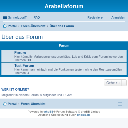
Arabellaforum
Schnellzugriff
FAQ
Registrieren
Anmelden
Portal
Foren-Übersicht
Über das Forum
uc
Über das Forum
he
Forum
Forum
Hier könnt ihr Verbesserungsvorschläge, Lob und Kritik zum Forum loswerden
Themen:
13
Test Forum
Hier kann mann einfach mal die Funktionen testen, ohne den Rest zuzumüllen
Themen:
4
Gehe zu
WER IST ONLINE?
Mitglieder in diesem Forum: 0 Mitglieder und 1 Gast
Portal
Foren-Übersicht
Powered by
phpBB
® Forum Software © phpBB Limited
Deutsche Übersetzung durch
phpBB.de