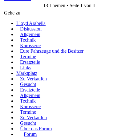
13 Themen • Seite
1
von
1
Gehe zu
Lloyd Arabella
Diskussion
Allgemein
Technik
Karosserie
Eure Fahrzeuge und die Besitzer
Termine
Ersatzteile
Links
Marktplatz
Zu Verkaufen
Gesucht
Ersatzteile
Allgemein
Technik
Karosserie
Termine
Zu Verkaufen
Gesucht
Über das Forum
Forum